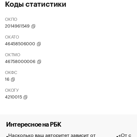
Коды статистики
ОКПО
2014961549
ОКАТО
46458506000
ОКТМО
46758000006
ОКФС
16
ОКОГУ
4210015
Интересное на РБК
Насколько ваш авторитет зависит от
«От спо