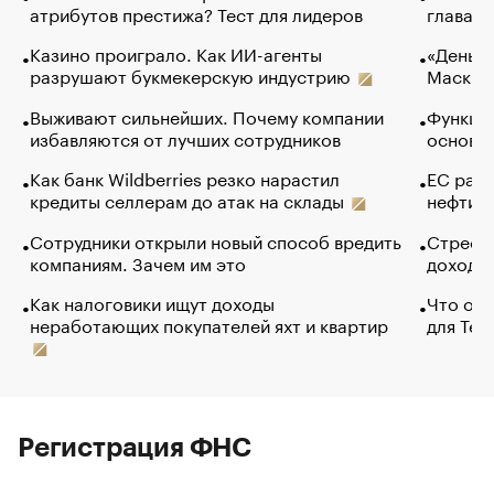
атрибутов престижа? Тест для лидеров
глава к
Казино проиграло. Как ИИ-агенты
«Деньги
разрушают букмекерскую индустрию
Маск в 
Выживают сильнейших. Почему компании
Функции
избавляются от лучших сотрудников
основ э
Как банк Wildberries резко нарастил
ЕС раз
кредиты селлерам до атак на склады
нефти —
Сотрудники открыли новый способ вредить
Стресс 
компаниям. Зачем им это
доходов
Как налоговики ищут доходы
Что обв
неработающих покупателей яхт и квартир
для Tel
Регистрация ФНС