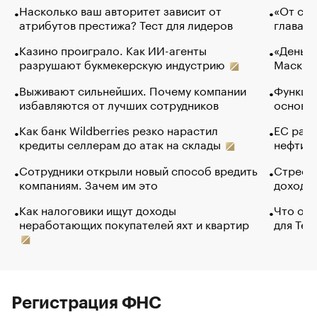
Насколько ваш авторитет зависит от
«От спо
атрибутов престижа? Тест для лидеров
глава к
Казино проиграло. Как ИИ-агенты
«Деньги
разрушают букмекерскую индустрию
Маск в 
Выживают сильнейших. Почему компании
Функции
избавляются от лучших сотрудников
основ э
Как банк Wildberries резко нарастил
ЕС раз
кредиты селлерам до атак на склады
нефти —
Сотрудники открыли новый способ вредить
Стресс 
компаниям. Зачем им это
доходов
Как налоговики ищут доходы
Что обв
неработающих покупателей яхт и квартир
для Tel
Регистрация ФНС