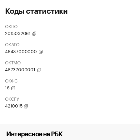
Коды статистики
ОКПО
2015032061
ОКАТО
46437000000
ОКТМО
46737000001
ОКФС
16
ОКОГУ
4210015
Интересное на РБК