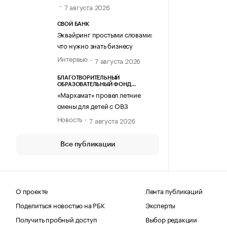
7 августа 2026
СВОЙ БАНК
Эквайринг простыми словами:
что нужно знать бизнесу
Интервью
7 августа 2026
БЛАГОТВОРИТЕЛЬНЫЙ
ОБРАЗОВАТЕЛЬНЫЙ ФОНД
«МАРХАМАТ»
«Мархамат» провел летние
смены для детей с ОВЗ
Новость
7 августа 2026
Все публикации
О проекте
Лента публикаций
Поделиться новостью на РБК
Эксперты
Получить пробный доступ
Выбор редакции