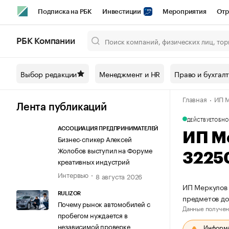
Подписка на РБК
Инвестиции
Мероприятия
Отр
Спорт
Школа управления РБК
РБК Образование
РБ
РБК Компании
Город
Стиль
Крипто
РБК Бизнес-среда
Дискусси
Выбор редакции
Менеджмент и HR
Право и бухгал
Спецпроекты СПб
Конференции СПб
Спецпроекты
Главная
ИП М
Технологии и медиа
Финансы
Рынок наличной валют
Лента публикаций
ДЕЙСТВУЕТ
ОБНО
АССОЦИАЦИЯ ПРЕДПРИНИМАТЕЛЕЙ
ИП М
Бизнес-спикер Алексей
Жолобов выступил на Форуме
3225
креативных индустрий
Интервью
8 августа 2026
ИП Меркулов 
RULIZOR
предметов д
Почему рынок автомобилей с
Данные получен
пробегом нуждается в
независимой проверке
Информац