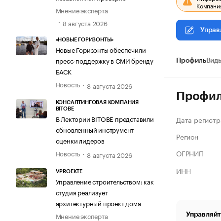
Компания
Мнение эксперта
8 августа 2026
Управ
«НОВЫЕ ГОРИЗОНТЫ»
Новые Горизонты обеспечили
пресс-поддержку в СМИ бренду
Профиль
Виды
БАСК
Новость
8 августа 2026
Профи
КОНСАЛТИНГОВАЯ КОМПАНИЯ
BITOBE
В Лектории BITOBE представили
Дата регистр
обновленный инструмент
Регион
оценки лидеров
ОГРНИП
Новость
8 августа 2026
ИНН
VPROEKTE
Управление строительством: как
студия реализует
архитектурный проект дома
Управляйт
Мнение эксперта