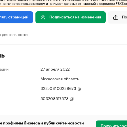
 не является пользователем и не имеет деловых отношений с сервисом РБК Ко
Подписаться на изменения
По
лять страницей
 деятельности
ль
ации
27 апреля 2022
Московская область
322508100229673
503208517573
е профилем бизнеса и публикуйте новости
Получить дос