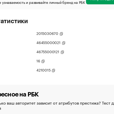
 узнаваемость и развивайте личный бренд на РБК
татистики
2015030670
46455000021
46755000121
16
4210015
есное на РБК
ко ваш авторитет зависит от атрибутов престижа? Тест д
в