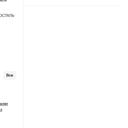
ОСТАЛЬ
Все
ными
ых