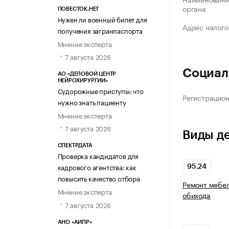
органа
ПОВЕСТОК.НЕТ
Нужен ли военный билет для
Адрес налого
получения загранпаспорта
Мнение эксперта
7 августа 2026
Социал
АО «ДЕЛОВОЙ ЦЕНТР
НЕЙРОХИРУРГИИ»
Судорожные приступы: что
Регистрацио
нужно знать пациенту
Мнение эксперта
7 августа 2026
Виды д
СПЕКТРДАТА
Проверка кандидатов для
кадрового агентства: как
95.24
повысить качество отбора
Ремонт мебел
Мнение эксперта
обихода
7 августа 2026
АНО «АИПР»