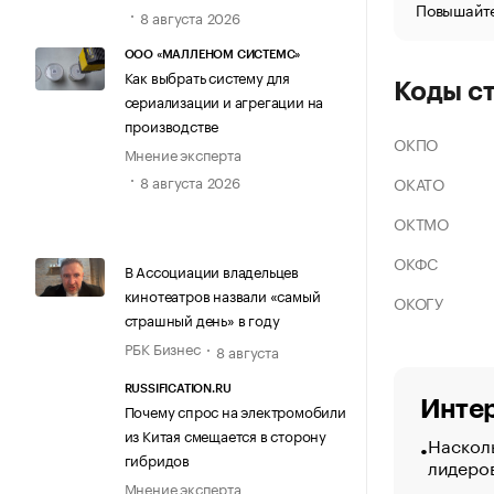
Повышайте
8 августа 2026
ООО «МАЛЛЕНОМ СИСТЕМС»
Как выбрать систему для
Коды с
сериализации и агрегации на
производстве
ОКПО
Мнение эксперта
8 августа 2026
ОКАТО
ОКТМО
ОКФС
В Ассоциации владельцев
кинотеатров назвали «самый
ОКОГУ
страшный день» в году
РБК Бизнес
8 августа
RUSSIFICATION.RU
Интер
Почему спрос на электромобили
из Китая смещается в сторону
Насколь
гибридов
лидеро
Мнение эксперта