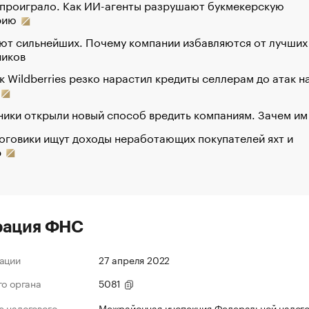
 проиграло. Как ИИ-агенты разрушают букмекерскую
рию
ют сильнейших. Почему компании избавляются от лучших
ников
к Wildberries резко нарастил кредиты селлерам до атак н
ики открыли новый способ вредить компаниям. Зачем им
оговики ищут доходы неработающих покупателей яхт и
р
рация ФНС
ации
27 апреля 2022
го органа
5081
 налогового
Межрайонная инспекция Федеральной налог