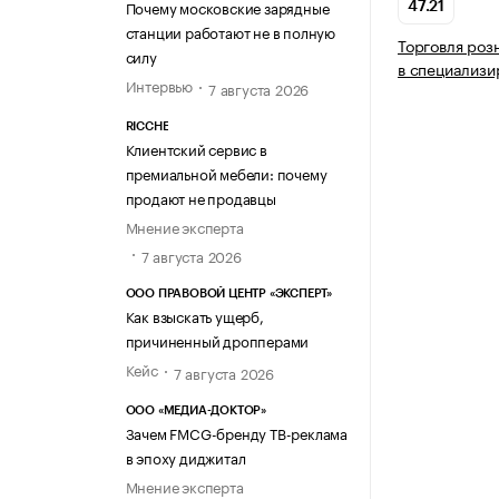
Почему московские зарядные
47.21
станции работают не в полную
Торговля роз
силу
в специализи
Интервью
7 августа 2026
RICCHE
Клиентский сервис в
премиальной мебели: почему
продают не продавцы
Мнение эксперта
7 августа 2026
ООО ПРАВОВОЙ ЦЕНТР «ЭКСПЕРТ»
Как взыскать ущерб,
причиненный дропперами
Кейс
7 августа 2026
ООО «МЕДИА-ДОКТОР»
Зачем FMCG-бренду ТВ-реклама
в эпоху диджитал
Мнение эксперта