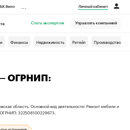
...
БК Вино
Личный кабинет
Стать экспертом
Управлять компанией
кте
азета
жи
Финансы
Недвижимость
Ретейл
Производство
 — ОГРНИП:
вская область. Основной вид деятельности: Ремонт мебели и
и ОГРНИП: 322508100229673.
ытых источников.