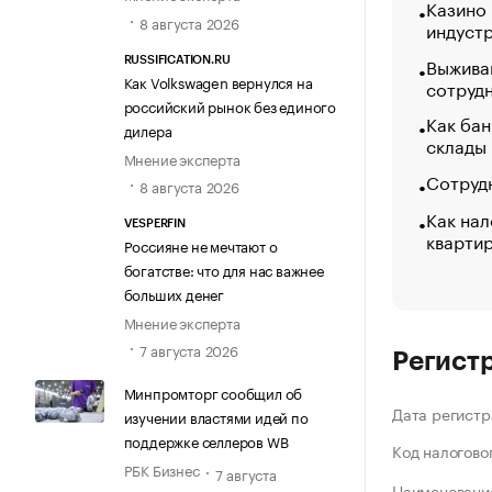
Казино
8 августа 2026
индуст
Выжива
RUSSIFICATION.RU
Как Volkswagen вернулся на
сотруд
российский рынок без единого
Как бан
дилера
склады
Мнение эксперта
Сотрудн
8 августа 2026
Как нал
VESPERFIN
кварти
Россияне не мечтают о
богатстве: что для нас важнее
больших денег
Мнение эксперта
7 августа 2026
Регист
Минпромторг сообщил об
Дата регистр
изучении властями идей по
поддержке селлеров WB
Код налогово
РБК Бизнес
7 августа
Наименование