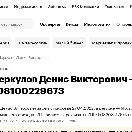
асли
Недвижимость
Autonews
РБК Компании
Телеканал
Р
К Курсы
РБК Life
Тренды
Визионеры
Национальные проекты
Эксперты
Кейсы
Мероприятия
О прое
онный клуб
Исследования
Кредитные рейтинги
Франшизы
Г
терия
IT и технологии
Малый бизнес
Маркетинг и прода
Проверка контрагентов
Политика
Экономика
Бизнес
еркулов Денис Викторович
ы
ВЛЕНО
еркулов Денис Викторович
08100229673
Денис Викторович зарегистрирован 27.04.2022, в регионе — Моско
омашнего обихода. ИП присвоены реквизиты ИНН: 503208517573 
ы из публичных государственных источников.
ия носит справочный характер и сгенерирована на основании данных из откр