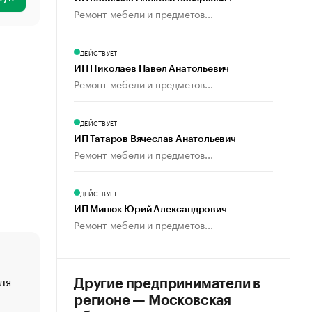
Ремонт мебели и предметов...
ДЕЙСТВУЕТ
ИП Николаев Павел Анатольевич
Ремонт мебели и предметов...
ДЕЙСТВУЕТ
ИП Татаров Вячеслав Анатольевич
Ремонт мебели и предметов...
ДЕЙСТВУЕТ
ИП Минюк Юрий Александрович
Ремонт мебели и предметов...
ля
«От спорта тело стареет иначе». Как живет глава ко
Другие предприниматели в
создавшей GTA
регионе — Московская