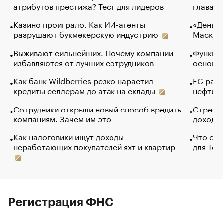
атрибутов престижа? Тест для лидеров
глава к
Казино проиграло. Как ИИ-агенты
«Деньги
разрушают букмекерскую индустрию
Маск в 
Выживают сильнейших. Почему компании
Функции
избавляются от лучших сотрудников
основ э
Как банк Wildberries резко нарастил
ЕС раз
кредиты селлерам до атак на склады
нефти —
Сотрудники открыли новый способ вредить
Стресс 
компаниям. Зачем им это
доходов
Как налоговики ищут доходы
Что обв
неработающих покупателей яхт и квартир
для Tel
Регистрация ФНС