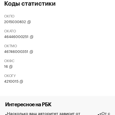
Коды статистики
ОКПО
2015030832
ОКАТО
46446000251
ОКТМО
46746000351
ОКФС
16
ОКОГУ
4210015
Интересное на РБК
Насколько ваш авторитет зависит от
«От спо