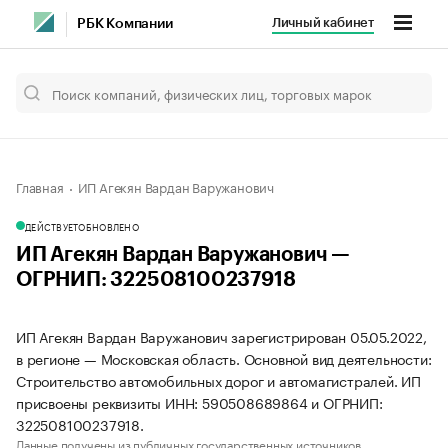
Личный кабинет
РБК Компании
Главная
ИП Агекян Вардан Варужанович
ДЕЙСТВУЕТ
ОБНОВЛЕНО
ИП Агекян Вардан Варужанович —
ОГРНИП: 322508100237918
ИП Агекян Вардан Варужанович зарегистрирован 05.05.2022,
в регионе — Московская область. Основной вид деятельности:
Строительство автомобильных дорог и автомагистралей. ИП
присвоены реквизиты ИНН: 590508689864 и ОГРНИП:
322508100237918.
Данные получены из публичных государственных источников.