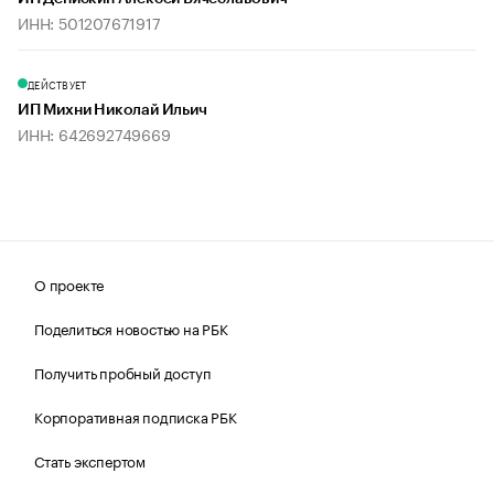
ИНН: 501207671917
ДЕЙСТВУЕТ
ИП Михни Николай Ильич
ИНН: 642692749669
О проекте
Поделиться новостью на РБК
Получить пробный доступ
Корпоративная подписка РБК
Стать экспертом