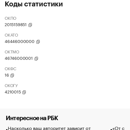
Коды статистики
ОКПО
2015159851
ОКАТО
46446000000
ОКТМО
46746000001
ОКФС
16
ОКОГУ
4210015
Интересное на РБК
Насколько ваш авторитет зависит от
«От спо