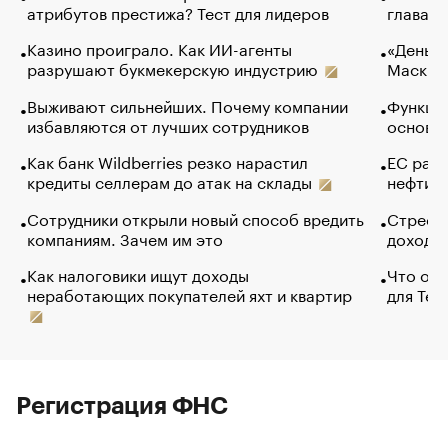
атрибутов престижа? Тест для лидеров
глава к
Казино проиграло. Как ИИ-агенты
«Деньги
разрушают букмекерскую индустрию
Маск в 
Выживают сильнейших. Почему компании
Функции
избавляются от лучших сотрудников
основ э
Как банк Wildberries резко нарастил
ЕС раз
кредиты селлерам до атак на склады
нефти —
Сотрудники открыли новый способ вредить
Стресс 
компаниям. Зачем им это
доходов
Как налоговики ищут доходы
Что обв
неработающих покупателей яхт и квартир
для Tel
Регистрация ФНС