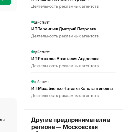
Деятельность рекламных агентств
ДЕЙСТВУЕТ
ИП Терентьев Дмитрий Петрович
Деятельность рекламных агентств
ДЕЙСТВУЕТ
ИП Рожкова Анастасия Андреевна
Деятельность рекламных агентств
ДЕЙСТВУЕТ
ИП Михайленко Наталья Константиновна
Деятельность рекламных агентств
ля
«От спорта тело стареет иначе». Как живет глава ко
Другие предприниматели в
создавшей GTA
регионе — Московская