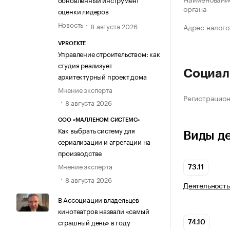
органа
оценки лидеров
Новость
8 августа 2026
Адрес налого
VPROEKTE
Управление строительством: как
студия реализует
Социал
архитектурный проект дома
Мнение эксперта
Регистрацио
8 августа 2026
ООО «МАЛЛЕНОМ СИСТЕМС»
Как выбрать систему для
Виды д
сериализации и агрегации на
производстве
Мнение эксперта
73.11
8 августа 2026
Деятельность
В Ассоциации владельцев
кинотеатров назвали «самый
страшный день» в году
74.10