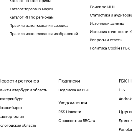
Поиск по ИНН
Каталог торговых марок
Статистика и аудитори
Каталог ИП по регионам
Источники данных
Правила использования сервиса
Источник отчетности 
Правила использования изображений
Вопросы и ответы
Политика Cookies РБК
Новости регионов
Подписки
РБК Н
анкт-Петербург и область
Подписка на РБК
iOS
катеринбург
Androi
Уведомления
Новосибирск
Други
RSS Новости
Башкортостан
Оповещения RBC.ru
Домены
ологодская область
Рег.об