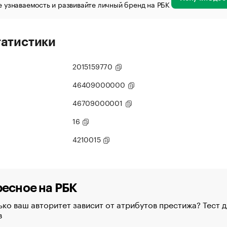
 узнаваемость и развивайте личный бренд на РБК
татистики
2015159770
46409000000
46709000001
16
4210015
есное на РБК
ко ваш авторитет зависит от атрибутов престижа? Тест д
в