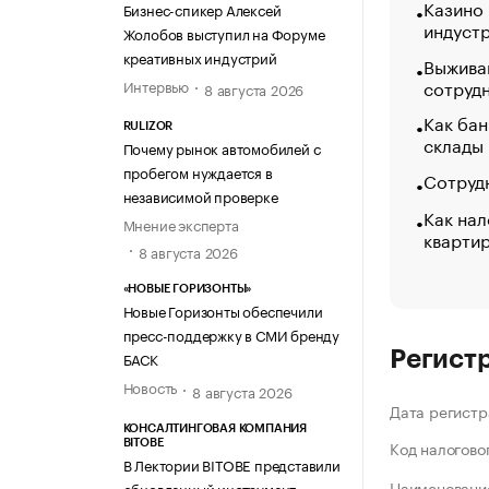
Казино
Бизнес-спикер Алексей
индуст
Жолобов выступил на Форуме
креативных индустрий
Выжива
сотруд
Интервью
8 августа 2026
Как бан
RULIZOR
склады
Почему рынок автомобилей с
пробегом нуждается в
Сотрудн
независимой проверке
Как нал
Мнение эксперта
кварти
8 августа 2026
«НОВЫЕ ГОРИЗОНТЫ»
Новые Горизонты обеспечили
пресс-поддержку в СМИ бренду
Регист
БАСК
Новость
8 августа 2026
Дата регистр
КОНСАЛТИНГОВАЯ КОМПАНИЯ
Код налогово
BITOBE
В Лектории BITOBE представили
Наименование
обновленный инструмент