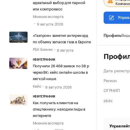
идеальный выбор для парной
Компания
или компромисс
Мнение эксперта
Управ
9 августа 2026
«Газпром» заметил антирекорд
Профиль
Виды
по объему запасов газа в Европе
РБК Бизнес
8 августа
Профи
НЕФТЕТРАФИК
Получили 26 468 заявок по 38 р
Дата регистр
через ВК: кейс онлайн-школы в
мягкой нише
Регион
Кейс
8 августа 2026
ОГРНИП
НЕФТЕТРАФИК
ИНН
Как получить клиентов на
спецтехнику: находим лиды в
интернете
Мнение эксперта
Управляйт
8 августа 2026