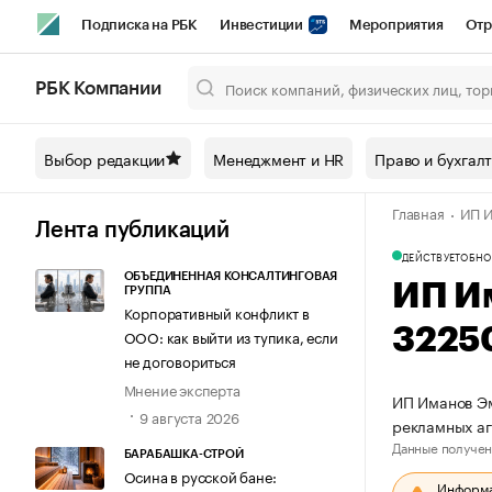
Подписка на РБК
Инвестиции
Мероприятия
Отр
Спорт
Школа управления РБК
РБК Образование
РБ
РБК Компании
Город
Стиль
Крипто
РБК Бизнес-среда
Дискусси
Выбор редакции
Менеджмент и HR
Право и бухгал
Спецпроекты СПб
Конференции СПб
Спецпроекты
Главная
ИП И
Технологии и медиа
Финансы
Рынок наличной валют
Лента публикаций
ДЕЙСТВУЕТ
ОБНО
ОБЪЕДИНЕННАЯ КОНСАЛТИНГОВАЯ
ИП И
ГРУППА
Корпоративный конфликт в
3225
ООО: как выйти из тупика, если
не договориться
Мнение эксперта
ИП Иманов Эм
9 августа 2026
рекламных аг
Данные получен
БАРАБАШКА-СТРОЙ
Осина в русской бане:
Информац