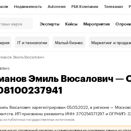
асли
Недвижимость
Autonews
РБК Компании
Телеканал
Р
К Курсы
РБК Life
Тренды
Визионеры
Национальные проекты
Эксперты
Кейсы
Мероприятия
О прое
онный клуб
Исследования
Кредитные рейтинги
Франшизы
Г
терия
IT и технологии
Малый бизнес
Маркетинг и прода
Проверка контрагентов
Политика
Экономика
Бизнес
манов Эмиль Вюсалович
ы
ВЛЕНО
манов Эмиль Вюсалович — 
08100237941
иль Вюсалович зарегистрирован 05.05.2022, в регионе — Московск
ентств. ИП присвоены реквизиты ИНН: 370254571297 и ОГРНИП: 
ы из публичных государственных источников.
ия носит справочный характер и сгенерирована на основании данных из откр