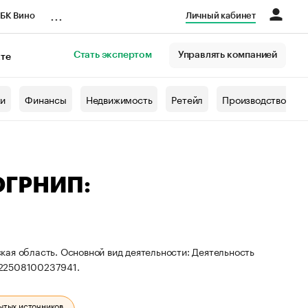
...
БК Вино
Личный кабинет
Стать экспертом
Управлять компанией
кте
азета
жи
Финансы
Недвижимость
Ретейл
Производство
ОГРНИП:
ая область. Основной вид деятельности: Деятельность
322508100237941.
ытых источников.