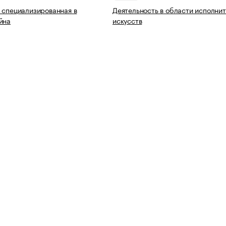
 специализированная в
Деятельность в области исполни
йна
искусств