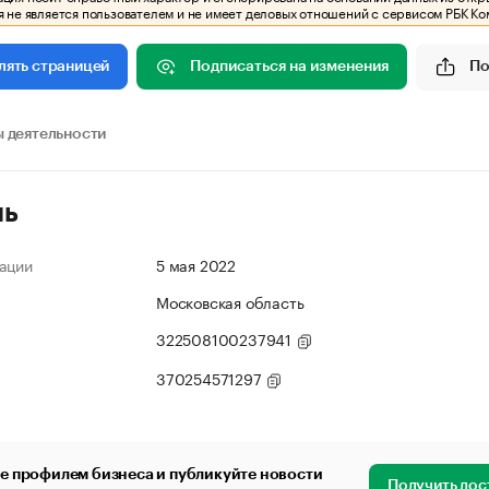
 не является пользователем и не имеет деловых отношений с сервисом РБК Ко
Подписаться на изменения
По
лять страницей
 деятельности
ль
ации
5 мая 2022
Московская область
322508100237941
370254571297
е профилем бизнеса и публикуйте новости
Получить дос