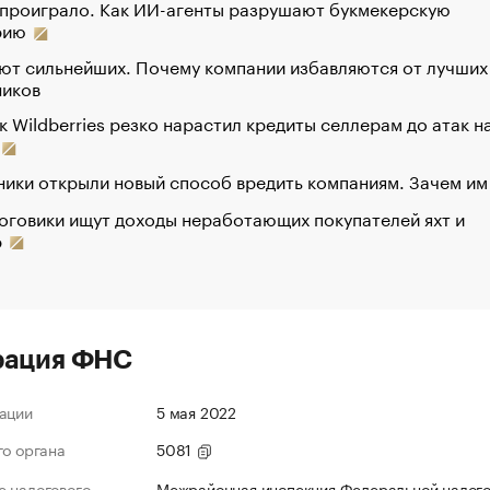
 проиграло. Как ИИ-агенты разрушают букмекерскую
рию
ют сильнейших. Почему компании избавляются от лучших
ников
к Wildberries резко нарастил кредиты селлерам до атак н
ики открыли новый способ вредить компаниям. Зачем им
оговики ищут доходы неработающих покупателей яхт и
р
рация ФНС
ации
5 мая 2022
го органа
5081
 налогового
Межрайонная инспекция Федеральной налог