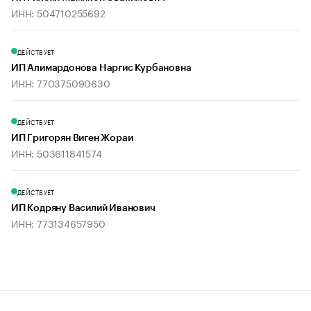
ИНН: 504710255692
ДЕЙСТВУЕТ
ИП Алимардонова Наргис Курбановна
ИНН: 770375090630
ДЕЙСТВУЕТ
ИП Григорян Виген Жораи
ИНН: 503611841574
ДЕЙСТВУЕТ
ИП Кодряну Василий Иванович
ИНН: 773134657950