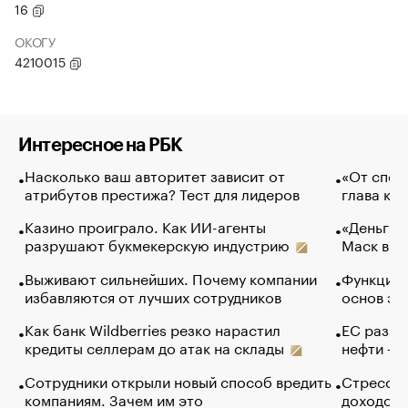
16
ОКОГУ
4210015
Интересное на РБК
Насколько ваш авторитет зависит от
«От спор
атрибутов престижа? Тест для лидеров
глава ко
Казино проиграло. Как ИИ-агенты
«Деньги б
разрушают букмекерскую индустрию
Маск в и
Выживают сильнейших. Почему компании
Функции 
избавляются от лучших сотрудников
основ эф
Как банк Wildberries резко нарастил
ЕС разре
кредиты селлерам до атак на склады
нефти — 
Сотрудники открыли новый способ вредить
Стресс о
компаниям. Зачем им это
доходов 