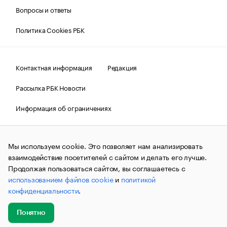
Вопросы и ответы
Политика Cookies РБК
Контактная информация
Редакция
Рассылка РБК Новости
Информация об ограничениях
Правовая информация
О соблюдении авторских прав
Мы используем cookie. Это позволяет нам анализировать
© АО «РОСБИЗНЕСКОНСАЛТИНГ»,
1995–2026.
Сообщения
и материалы информационного агентства «РБК»
взаимодействие посетителей с сайтом и делать его лучше.
(зарегистрировано Федеральной службой по надзору в сфере
Продолжая пользоваться сайтом, вы соглашаетесь с
связи, информационных технологий и массовых
использованием файлов cookie
и
политикой
коммуникаций (Роскомнадзор) 09.12.2015 за номером ИА
№ФС77-63848) сопровождаются пометкой «РБК». Отдельные
конфиденциальности
.
публикации могут содержать информацию,
не предназначенную для пользователей
до 18 лет.
companycardsfeedback@rbc.ru
Понятно
Добавить