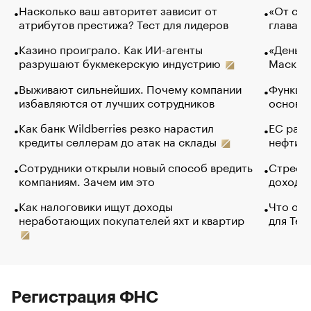
Насколько ваш авторитет зависит от
«От спо
атрибутов престижа? Тест для лидеров
глава к
Казино проиграло. Как ИИ-агенты
«Деньги
разрушают букмекерскую индустрию
Маск в 
Выживают сильнейших. Почему компании
Функции
избавляются от лучших сотрудников
основ э
Как банк Wildberries резко нарастил
ЕС раз
кредиты селлерам до атак на склады
нефти —
Сотрудники открыли новый способ вредить
Стресс 
компаниям. Зачем им это
доходов
Как налоговики ищут доходы
Что обв
неработающих покупателей яхт и квартир
для Tel
Регистрация ФНС