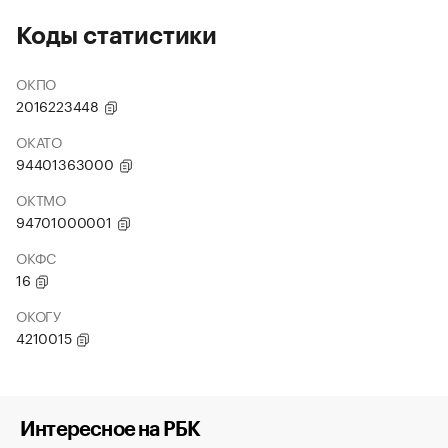
Коды статистики
ОКПО
2016223448
ОКАТО
94401363000
ОКТМО
94701000001
ОКФС
16
ОКОГУ
4210015
Интересное на РБК