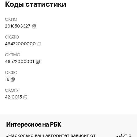
Коды статистики
ОКПО
2016503327
ОКАТО
46422000000
ОКТМО
46522000001
ОКФС
16
ОКОГУ
4210015
Интересное на РБК
Насколько ваш авторитет зависит от
«От спо