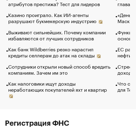
атрибутов престижа? Тест для лидеров
глава к
Казино проиграло. Как ИИ-агенты
«Деньги
разрушают букмекерскую индустрию
Маск в 
Выживают сильнейших. Почему компании
Функции
избавляются от лучших сотрудников
основ э
Как банк Wildberries резко нарастил
ЕС раз
кредиты селлерам до атак на склады
нефти —
Сотрудники открыли новый способ вредить
Стресс 
компаниям. Зачем им это
доходов
Как налоговики ищут доходы
Что обв
неработающих покупателей яхт и квартир
для Tel
Регистрация ФНС