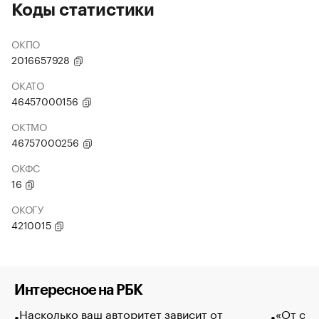
Коды статистики
ОКПО
2016657928
ОКАТО
46457000156
ОКТМО
46757000256
ОКФС
16
ОКОГУ
4210015
Интересное на РБК
Насколько ваш авторитет зависит от
«От спо