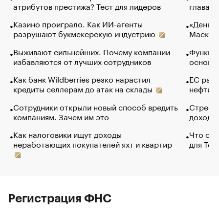
атрибутов престижа? Тест для лидеров
глава к
Казино проиграло. Как ИИ-агенты
«Деньги
разрушают букмекерскую индустрию
Маск в 
Выживают сильнейших. Почему компании
Функции
избавляются от лучших сотрудников
основ э
Как банк Wildberries резко нарастил
ЕС раз
кредиты селлерам до атак на склады
нефти —
Сотрудники открыли новый способ вредить
Стресс 
компаниям. Зачем им это
доходов
Как налоговики ищут доходы
Что обв
неработающих покупателей яхт и квартир
для Tel
Регистрация ФНС