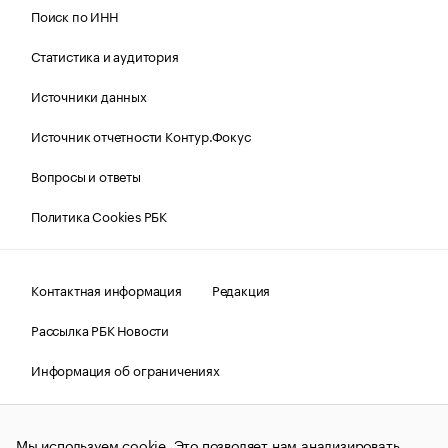
Поиск по ИНН
Статистика и аудитория
Источники данных
Источник отчетности Контур.Фокус
Вопросы и ответы
Политика Cookies РБК
Контактная информация
Редакция
Рассылка РБК Новости
Информация об ограничениях
Правовая информация
О соблюдении авторских прав
Мы используем cookie. Это позволяет нам анализировать
© АО «РОСБИЗНЕСКОНСАЛТИНГ»,
1995–2026.
Сообщения