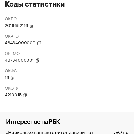
Коды статистики
ОКПО
2016682116
ОКАТО
46434000000
ОКТМО
46734000001
ОКФС
16
ОКОГУ
4210015
Интересное на РБК
Насколько ваш авторитет зависит от
«От спо