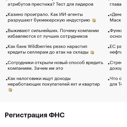
атрибутов престижа? Тест для лидеров
глава к
Казино проиграло. Как ИИ-агенты
«Деньги
разрушают букмекерскую индустрию
Маск в 
Выживают сильнейших. Почему компании
Функции
избавляются от лучших сотрудников
основ э
Как банк Wildberries резко нарастил
ЕС раз
кредиты селлерам до атак на склады
нефти —
Сотрудники открыли новый способ вредить
Стресс 
компаниям. Зачем им это
доходов
Как налоговики ищут доходы
Что обв
неработающих покупателей яхт и квартир
для Tel
Регистрация ФНС