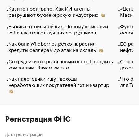
Казино проиграло. Как ИИ-агенты
«Деньги
разрушают букмекерскую индустрию
Маск в 
Выживают сильнейших. Почему компании
Функции
избавляются от лучших сотрудников
основ э
Как банк Wildberries резко нарастил
ЕС раз
кредиты селлерам до атак на склады
нефти —
Сотрудники открыли новый способ вредить
Стресс 
компаниям. Зачем им это
доходов
Как налоговики ищут доходы
Что обв
неработающих покупателей яхт и квартир
для Tel
Регистрация ФНС
Дата регистрации