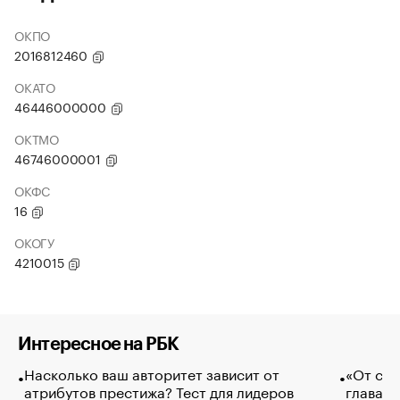
ОКПО
2016812460
ОКАТО
46446000000
ОКТМО
46746000001
ОКФС
16
ОКОГУ
4210015
Интересное на РБК
Насколько ваш авторитет зависит от
«От спо
атрибутов престижа? Тест для лидеров
глава к