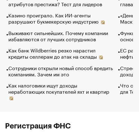
атрибутов престижа? Тест для лидеров
глава к
Казино проиграло. Как ИИ-агенты
«Деньги
разрушают букмекерскую индустрию
Маск в 
Выживают сильнейших. Почему компании
Функции
избавляются от лучших сотрудников
основ э
Как банк Wildberries резко нарастил
ЕС раз
кредиты селлерам до атак на склады
нефти —
Сотрудники открыли новый способ вредить
Стресс 
компаниям. Зачем им это
доходов
Как налоговики ищут доходы
Что обв
неработающих покупателей яхт и квартир
для Tel
Регистрация ФНС