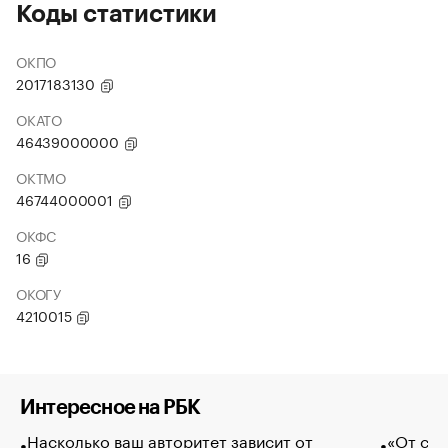
Коды статистики
ОКПО
2017183130
ОКАТО
46439000000
ОКТМО
46744000001
ОКФС
16
ОКОГУ
4210015
Интересное на РБК
Насколько ваш авторитет зависит от
«От спо