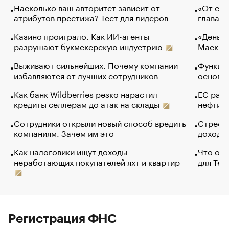
Насколько ваш авторитет зависит от
«От спо
атрибутов престижа? Тест для лидеров
глава к
Казино проиграло. Как ИИ-агенты
«Деньги
разрушают букмекерскую индустрию
Маск в 
Выживают сильнейших. Почему компании
Функции
избавляются от лучших сотрудников
основ э
Как банк Wildberries резко нарастил
ЕС раз
кредиты селлерам до атак на склады
нефти —
Сотрудники открыли новый способ вредить
Стресс 
компаниям. Зачем им это
доходов
Как налоговики ищут доходы
Что обв
неработающих покупателей яхт и квартир
для Tel
Регистрация ФНС