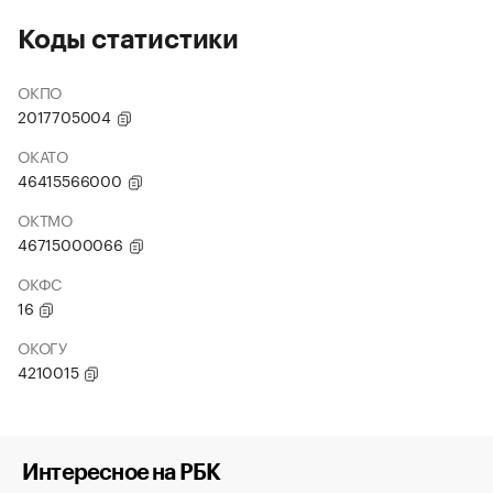
Коды статистики
ОКПО
2017705004
ОКАТО
46415566000
ОКТМО
46715000066
ОКФС
16
ОКОГУ
4210015
Интересное на РБК