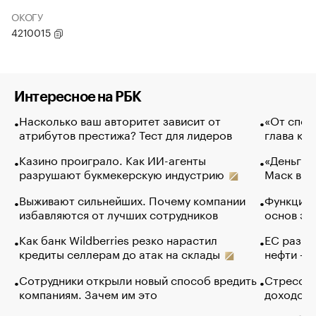
ОКОГУ
4210015
Интересное на РБК
Насколько ваш авторитет зависит от
«От спор
атрибутов престижа? Тест для лидеров
глава ко
Казино проиграло. Как ИИ-агенты
«Деньги б
разрушают букмекерскую индустрию
Маск в и
Выживают сильнейших. Почему компании
Функции 
избавляются от лучших сотрудников
основ эф
Как банк Wildberries резко нарастил
ЕС разре
кредиты селлерам до атак на склады
нефти — 
Сотрудники открыли новый способ вредить
Стресс о
компаниям. Зачем им это
доходов 