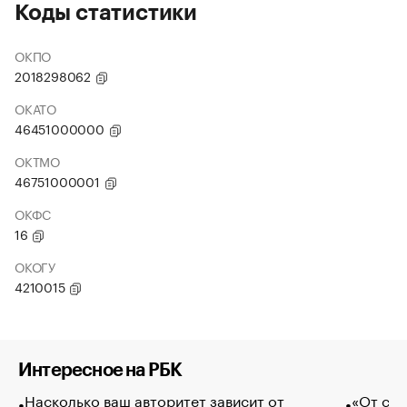
Коды статистики
ОКПО
2018298062
ОКАТО
46451000000
ОКТМО
46751000001
ОКФС
16
ОКОГУ
4210015
Интересное на РБК
Насколько ваш авторитет зависит от
«От спо