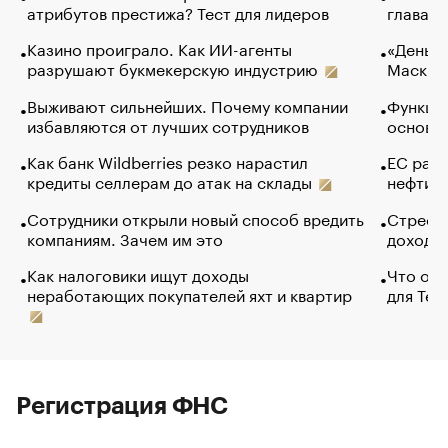
атрибутов престижа? Тест для лидеров
глава к
Казино проиграло. Как ИИ-агенты
«Деньги
разрушают букмекерскую индустрию
Маск в 
Выживают сильнейших. Почему компании
Функции
избавляются от лучших сотрудников
основ э
Как банк Wildberries резко нарастил
ЕС раз
кредиты селлерам до атак на склады
нефти —
Сотрудники открыли новый способ вредить
Стресс 
компаниям. Зачем им это
доходов
Как налоговики ищут доходы
Что обв
неработающих покупателей яхт и квартир
для Tel
Регистрация ФНС