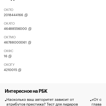
ОКПО
2018444166
ОКАТО
46488556000
ОКТМО
46788000061
ОКФС
16
ОКОГУ
4210015
Интересное на РБК
Насколько ваш авторитет зависит от
«От спо
атрибутов престижа? Тест для лидеров
глава к