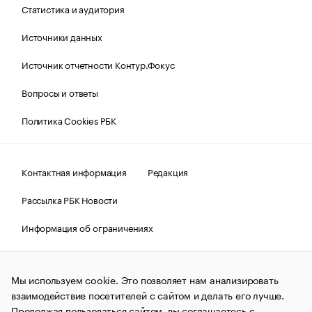
Статистика и аудитория
Источники данных
Источник отчетности Контур.Фокус
Вопросы и ответы
Политика Cookies РБК
Контактная информация
Редакция
Рассылка РБК Новости
Информация об ограничениях
Правовая информация
О соблюдении авторских прав
Мы используем cookie. Это позволяет нам анализировать
© АО «РОСБИЗНЕСКОНСАЛТИНГ»,
1995–2026.
Сообщения
и материалы информационного агентства «РБК»
взаимодействие посетителей с сайтом и делать его лучше.
(зарегистрировано Федеральной службой по надзору в сфере
Продолжая пользоваться сайтом, вы соглашаетесь с