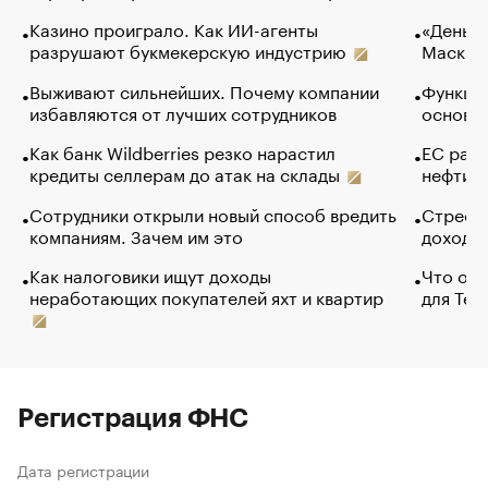
Казино проиграло. Как ИИ-агенты
«Деньги
разрушают букмекерскую индустрию
Маск в 
Выживают сильнейших. Почему компании
Функции
избавляются от лучших сотрудников
основ э
Как банк Wildberries резко нарастил
ЕС раз
кредиты селлерам до атак на склады
нефти —
Сотрудники открыли новый способ вредить
Стресс 
компаниям. Зачем им это
доходов
Как налоговики ищут доходы
Что обв
неработающих покупателей яхт и квартир
для Tel
Регистрация ФНС
Дата регистрации