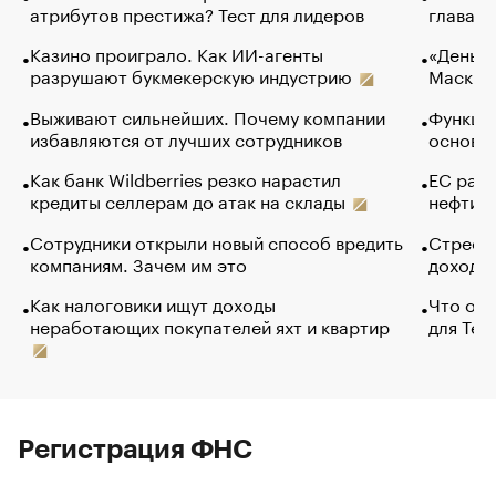
атрибутов престижа? Тест для лидеров
глава к
Казино проиграло. Как ИИ-агенты
«Деньги
разрушают букмекерскую индустрию
Маск в 
Выживают сильнейших. Почему компании
Функции
избавляются от лучших сотрудников
основ э
Как банк Wildberries резко нарастил
ЕС раз
кредиты селлерам до атак на склады
нефти —
Сотрудники открыли новый способ вредить
Стресс 
компаниям. Зачем им это
доходов
Как налоговики ищут доходы
Что обв
неработающих покупателей яхт и квартир
для Tel
Регистрация ФНС