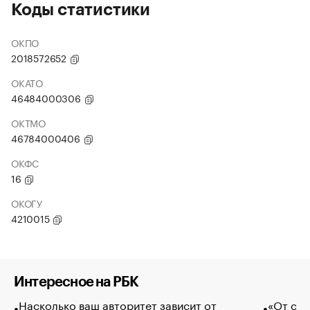
Коды статистики
ОКПО
2018572652
ОКАТО
46484000306
ОКТМО
46784000406
ОКФС
16
ОКОГУ
4210015
Интересное на РБК
Насколько ваш авторитет зависит от
«От спо