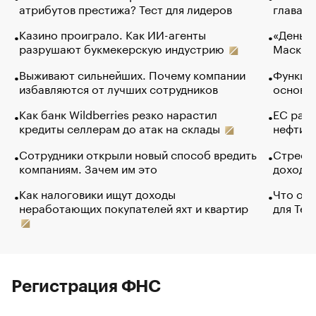
атрибутов престижа? Тест для лидеров
глава к
Казино проиграло. Как ИИ-агенты
«Деньги
разрушают букмекерскую индустрию
Маск в 
Выживают сильнейших. Почему компании
Функции
избавляются от лучших сотрудников
основ э
Как банк Wildberries резко нарастил
ЕС раз
кредиты селлерам до атак на склады
нефти —
Сотрудники открыли новый способ вредить
Стресс 
компаниям. Зачем им это
доходов
Как налоговики ищут доходы
Что обв
неработающих покупателей яхт и квартир
для Tel
Регистрация ФНС