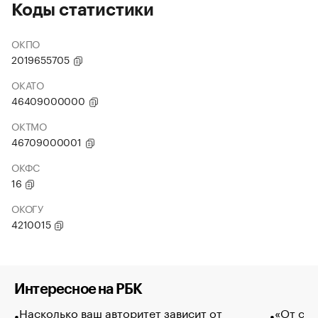
Коды статистики
ОКПО
2019655705
ОКАТО
46409000000
ОКТМО
46709000001
ОКФС
16
ОКОГУ
4210015
Интересное на РБК
Насколько ваш авторитет зависит от
«От спо