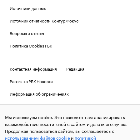
Источники данных
Источник отчетности Контур.Фокус
Вопросы и ответы
Политика Cookies РБК
Контактная информация
Редакция
Рассылка РБК Новости
Информация об ограничениях
Правовая информация
О соблюдении авторских прав
Мы используем cookie. Это позволяет нам анализировать
© АО «РОСБИЗНЕСКОНСАЛТИНГ»,
1995–2026.
Сообщения
и материалы информационного агентства «РБК»
взаимодействие посетителей с сайтом и делать его лучше.
(зарегистрировано Федеральной службой по надзору в сфере
Продолжая пользоваться сайтом, вы соглашаетесь с
связи, информационных технологий и массовых
использованием файлов cookie
и
политикой
коммуникаций (Роскомнадзор) 09.12.2015 за номером ИА