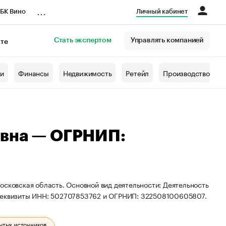
...
БК Вино
Личный кабинет
Стать экспертом
Управлять компанией
кте
азета
жи
Финансы
Недвижимость
Ретейл
Производство
евна — ОГРНИП:
осковская область. Основной вид деятельности: Деятельность
 реквизиты ИНН: 502707853762 и ОГРНИП: 322508100605807.
ытых источников.