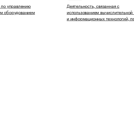
 по управлению
Деятельность, связанная с
м оборудованием
использованием вычислительной 
и информационных технологий, п