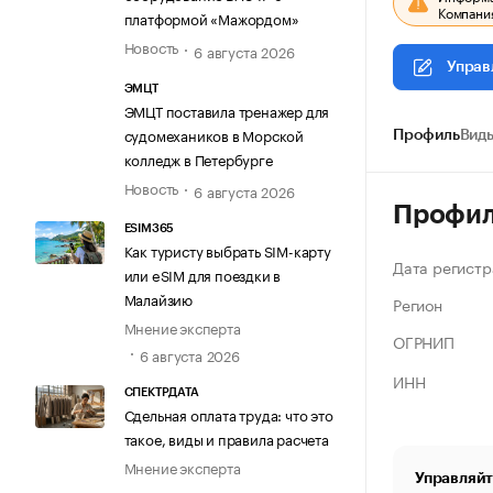
Компания
платформой «Мажордом»
Новость
6 августа 2026
Управ
ЭМЦТ
ЭМЦТ поставила тренажер для
судомехаников в Морской
Профиль
Виды
колледж в Петербурге
Новость
6 августа 2026
Профи
ESIM365
Как туристу выбрать SIM-карту
Дата регистр
или eSIM для поездки в
Малайзию
Регион
Мнение эксперта
ОГРНИП
6 августа 2026
ИНН
СПЕКТРДАТА
Сдельная оплата труда: что это
такое, виды и правила расчета
Мнение эксперта
Управляйт