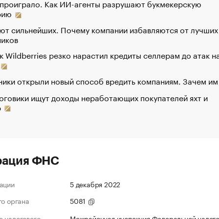
 проиграло. Как ИИ-агенты разрушают букмекерскую
рию
ют сильнейших. Почему компании избавляются от лучших
ников
к Wildberries резко нарастил кредиты селлерам до атак н
ики открыли новый способ вредить компаниям. Зачем им
оговики ищут доходы неработающих покупателей яхт и
р
рация ФНС
ации
5 декабря 2022
го органа
5081
 налогового
Межрайонная инспекция Федеральной налог