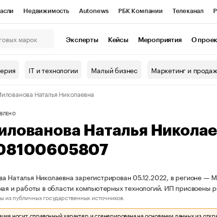
асли
Недвижимость
Autonews
РБК Компании
Телеканал
Р
К Курсы
РБК Life
Тренды
Визионеры
Национальные проекты
Эксперты
Кейсы
Мероприятия
О прое
онный клуб
Исследования
Кредитные рейтинги
Франшизы
Г
терия
IT и технологии
Малый бизнес
Маркетинг и прода
Проверка контрагентов
Политика
Экономика
Бизнес
илованова Наталья Николаевна
ы
ВЛЕНО
илованова Наталья Никола
08100605807
а Наталья Николаевна зарегистрирован 05.12.2022, в регионе — М
ная и работы в области компьютерных технологий. ИП присвоены
ы из публичных государственных источников.
ия носит справочный характер и сгенерирована на основании данных из откр