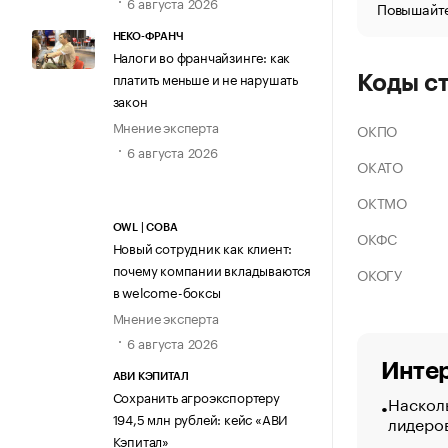
6 августа 2026
Повышайте
НЕКО-ФРАНЧ
Налоги во франчайзинге: как
платить меньше и не нарушать
Коды с
закон
Мнение эксперта
ОКПО
6 августа 2026
ОКАТО
ОКТМО
OWL | СОВА
ОКФС
Новый сотрудник как клиент:
почему компании вкладываются
ОКОГУ
в welcome-боксы
Мнение эксперта
6 августа 2026
Интер
АВИ КЭПИТАЛ
Сохранить агроэкспортеру
Насколь
194,5 млн рублей: кейс «АВИ
лидеро
Кэпитал»