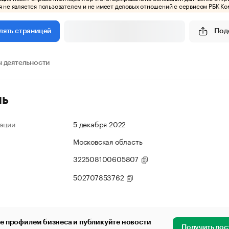
 не является пользователем и не имеет деловых отношений с сервисом РБК Ко
Под
лять страницей
 деятельности
ль
ации
5 декабря 2022
Московская область
322508100605807
502707853762
е профилем бизнеса и публикуйте новости
Получить дос