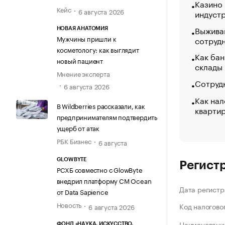
Казино
Кейс
6 августа 2026
индуст
Выжива
НОВАЯ АНАТОМИЯ
Мужчины пришли к
сотруд
косметологу: как выглядит
Как бан
новый пациент
склады
Мнение эксперта
Сотрудн
6 августа 2026
Как нал
В Wildberries рассказали, как
кварти
предпринимателям подтвердить
ущерб от атак
РБК Бизнес
6 августа
GLOWBYTE
Регист
РСХБ совместно с GlowByte
внедрил платформу CM Ocean
Дата регистр
от Data Sapience
Новость
Код налогово
6 августа 2026
Наименование
ФОНД «НАУКА. ИСКУССТВО.