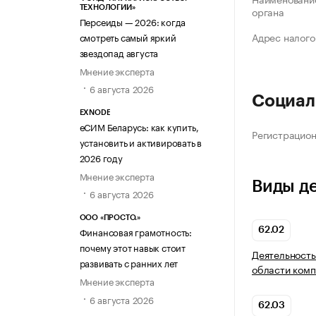
ТЕХНОЛОГИИ»
органа
Персеиды — 2026: когда
Адрес налого
смотреть самый яркий
звездопад августа
Мнение эксперта
6 августа 2026
Социал
EXNODE
еСИМ Беларусь: как купить,
Регистрацио
установить и активировать в
2026 году
Мнение эксперта
Виды д
6 августа 2026
ООО «ПРОСТО.»
Финансовая грамотность:
62.02
почему этот навык стоит
Деятельность
развивать с ранних лет
области комп
Мнение эксперта
6 августа 2026
62.03