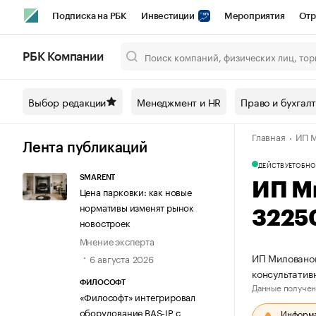
Подписка на РБК
Инвестиции
Мероприятия
Отр
Спорт
Школа управления РБК
РБК Образование
РБ
РБК Компании
Город
Стиль
Крипто
РБК Бизнес-среда
Дискусси
Выбор редакции
Менеджмент и HR
Право и бухгал
Спецпроекты СПб
Конференции СПб
Спецпроекты
Главная
ИП М
Технологии и медиа
Финансы
Рынок наличной валют
Лента публикаций
ДЕЙСТВУЕТ
ОБНО
SMARENT
ИП М
Цена парковки: как новые
нормативы изменят рынок
3225
новостроек
Мнение эксперта
ИП Милованов
6 августа 2026
консультатив
ФИЛОСОФТ
Данные получен
«Философт» интегрировал
оборудование BAS-IP с
Информац