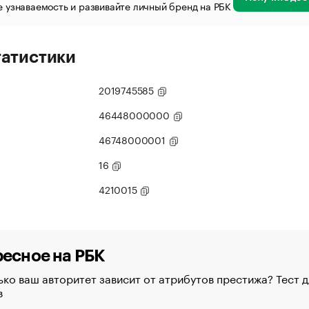
 узнаваемость и развивайте личный бренд на РБК
татистики
2019745585
46448000000
46748000001
16
4210015
есное на РБК
ко ваш авторитет зависит от атрибутов престижа? Тест д
в