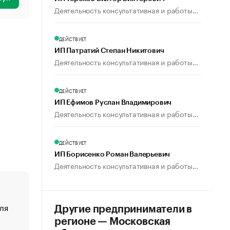
Деятельность консультативная и работы...
ДЕЙСТВУЕТ
ИП Патратий Степан Никитович
Деятельность консультативная и работы...
ДЕЙСТВУЕТ
ИП Ефимов Руслан Владимирович
Деятельность консультативная и работы...
ДЕЙСТВУЕТ
ИП Борисенко Роман Валерьевич
Деятельность консультативная и работы...
ля
«От спорта тело стареет иначе». Как живет глава ко
Другие предприниматели в
создавшей GTA
регионе — Московская