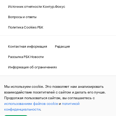
Источник отчетности Контур.Фокус
Вопросы и ответы
Политика Cookies РБК
Контактная информация
Редакция
Рассылка РБК Новости
Информация об ограничениях
Правовая информация
О соблюдении авторских прав
Мы используем cookie. Это позволяет нам анализировать
© АО «РОСБИЗНЕСКОНСАЛТИНГ»,
1995–2026.
Сообщения
и материалы информационного агентства «РБК»
взаимодействие посетителей с сайтом и делать его лучше.
(зарегистрировано Федеральной службой по надзору в сфере
Продолжая пользоваться сайтом, вы соглашаетесь с
связи, информационных технологий и массовых
использованием файлов cookie
и
политикой
коммуникаций (Роскомнадзор) 09.12.2015 за номером ИА
№ФС77-63848) сопровождаются пометкой «РБК». Отдельные
конфиденциальности
.
публикации могут содержать информацию,
не предназначенную для пользователей