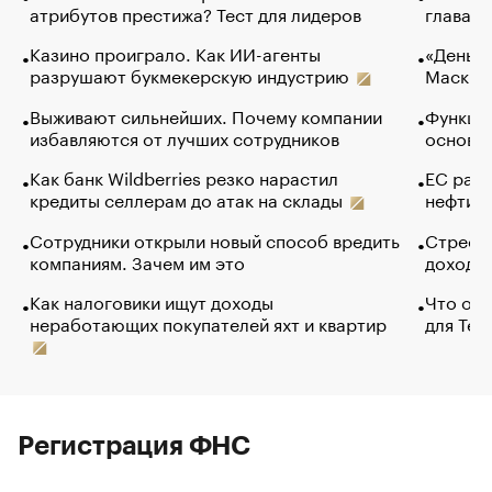
атрибутов престижа? Тест для лидеров
глава к
Казино проиграло. Как ИИ-агенты
«Деньги
разрушают букмекерскую индустрию
Маск в 
Выживают сильнейших. Почему компании
Функции
избавляются от лучших сотрудников
основ э
Как банк Wildberries резко нарастил
ЕС раз
кредиты селлерам до атак на склады
нефти —
Сотрудники открыли новый способ вредить
Стресс 
компаниям. Зачем им это
доходов
Как налоговики ищут доходы
Что обв
неработающих покупателей яхт и квартир
для Tel
Регистрация ФНС