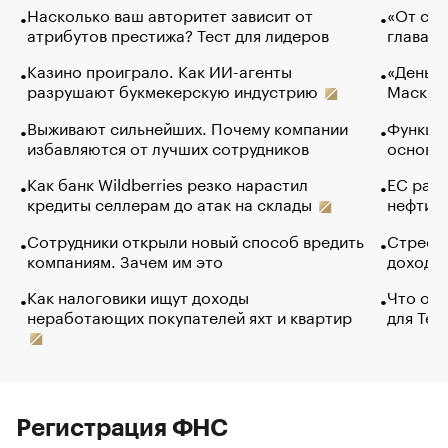
Насколько ваш авторитет зависит от
«От спо
атрибутов престижа? Тест для лидеров
глава к
Казино проиграло. Как ИИ-агенты
«Деньги
разрушают букмекерскую индустрию
Маск в 
Выживают сильнейших. Почему компании
Функции
избавляются от лучших сотрудников
основ э
Как банк Wildberries резко нарастил
ЕС раз
кредиты селлерам до атак на склады
нефти —
Сотрудники открыли новый способ вредить
Стресс 
компаниям. Зачем им это
доходов
Как налоговики ищут доходы
Что обв
неработающих покупателей яхт и квартир
для Tel
Регистрация ФНС