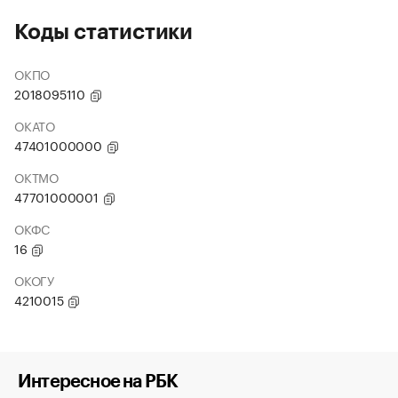
Коды статистики
ОКПО
2018095110
ОКАТО
47401000000
ОКТМО
47701000001
ОКФС
16
ОКОГУ
4210015
Интересное на РБК