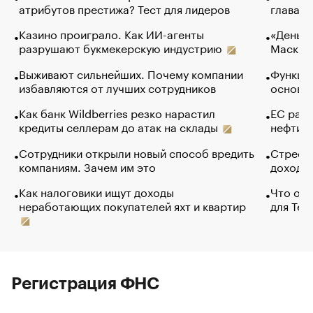
атрибутов престижа? Тест для лидеров
глава к
Казино проиграло. Как ИИ-агенты
«Деньги
разрушают букмекерскую индустрию
Маск в 
Выживают сильнейших. Почему компании
Функции
избавляются от лучших сотрудников
основ э
Как банк Wildberries резко нарастил
ЕС раз
кредиты селлерам до атак на склады
нефти —
Сотрудники открыли новый способ вредить
Стресс 
компаниям. Зачем им это
доходов
Как налоговики ищут доходы
Что обв
неработающих покупателей яхт и квартир
для Tel
Регистрация ФНС