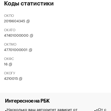
Коды статистики
ОКПО
2019604345
ОКАТО
47401000000
ОКТМО
47701000001
ОКФС
16
ОКОГУ
4210015
Интересное на РБК
Насколько ваш авторитет зависит от
«От спо