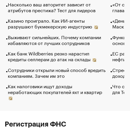
Насколько ваш авторитет зависит от
«От спо
атрибутов престижа? Тест для лидеров
глава к
Казино проиграло. Как ИИ-агенты
«Деньги
разрушают букмекерскую индустрию
Маск в 
Выживают сильнейших. Почему компании
Функции
избавляются от лучших сотрудников
основ э
Как банк Wildberries резко нарастил
ЕС раз
кредиты селлерам до атак на склады
нефти —
Сотрудники открыли новый способ вредить
Стресс 
компаниям. Зачем им это
доходов
Как налоговики ищут доходы
Что обв
неработающих покупателей яхт и квартир
для Tel
Регистрация ФНС