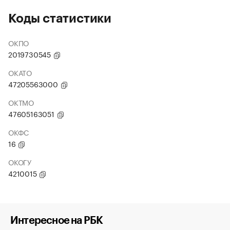
Коды статистики
ОКПО
2019730545
ОКАТО
47205563000
ОКТМО
47605163051
ОКФС
16
ОКОГУ
4210015
Интересное на РБК