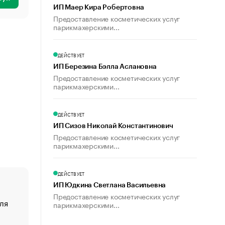
ИП Маер Кира Робертовна
Предоставление косметических услуг
парикмахерскими...
ДЕЙСТВУЕТ
ИП Березина Бэлла Аслановна
Предоставление косметических услуг
парикмахерскими...
ДЕЙСТВУЕТ
ИП Сизов Николай Константинович
Предоставление косметических услуг
парикмахерскими...
ДЕЙСТВУЕТ
ИП Юдкина Светлана Васильевна
Предоставление косметических услуг
ля
«От спорта тело стареет иначе». Как живет глава ко
парикмахерскими...
создавшей GTA