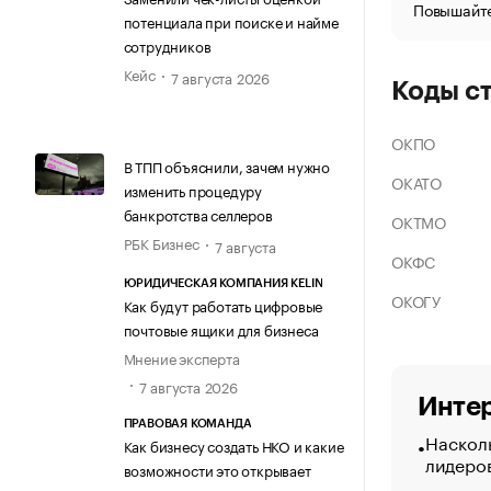
Повышайте
потенциала при поиске и найме
сотрудников
Кейс
7 августа 2026
Коды с
ОКПО
В ТПП объяснили, зачем нужно
ОКАТО
изменить процедуру
банкротства селлеров
ОКТМО
РБК Бизнес
7 августа
ОКФС
ЮРИДИЧЕСКАЯ КОМПАНИЯ KELIN
ОКОГУ
Как будут работать цифровые
почтовые ящики для бизнеса
Мнение эксперта
7 августа 2026
Интер
ПРАВОВАЯ КОМАНДА
Насколь
Как бизнесу создать НКО и какие
лидеро
возможности это открывает