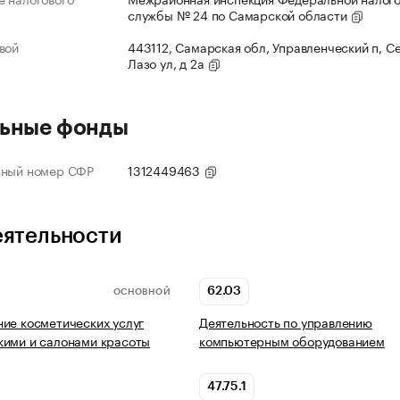
службы № 24 по Самарской области
вой
443112, Самарская обл, Управленческий п, С
Лазо ул, д 2а
ьные фонды
нный номер СФР
1312449463
еятельности
62.03
ОСНОВНОЙ
ие косметических услуг
Деятельность по управлению
кими и салонами красоты
компьютерным оборудованием
47.75.1