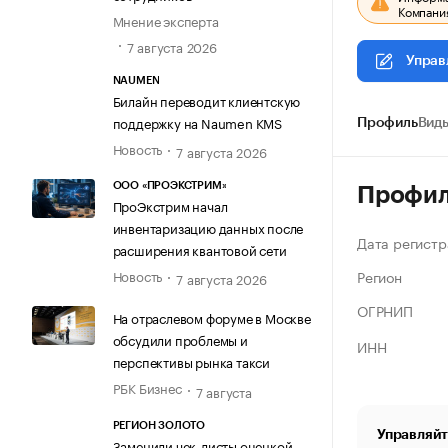
Компания
Мнение эксперта
7 августа 2026
Управ
NAUMEN
Билайн переводит клиентскую
поддержку на Naumen KMS
Профиль
Виды
Новость
7 августа 2026
ООО «ПРОЭКСТРИМ»
Профи
ПроЭкстрим начал
инвентаризацию данных после
Дата регистр
расширения квантовой сети
Регион
Новость
7 августа 2026
ОГРНИП
На отраслевом форуме в Москве
обсудили проблемы и
ИНН
перспективы рынка такси
РБК Бизнес
7 августа
РЕГИОН ЗОЛОТО
Управляйт
Заменили чек-листы оценкой