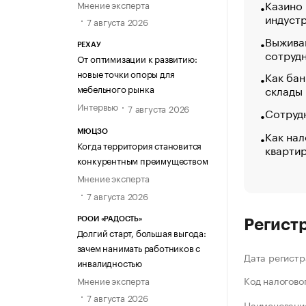
Казино
Мнение эксперта
индуст
7 августа 2026
Выжива
РЕХАУ
сотруд
От оптимизации к развитию:
новые точки опоры для
Как бан
склады
мебельного рынка
Интервью
7 августа 2026
Сотрудн
Как нал
МЮЦЗО
Когда территория становится
кварти
конкурентным преимуществом
Мнение эксперта
7 августа 2026
РООИ «РАДОСТЬ»
Регист
Долгий старт, большая выгода:
зачем нанимать работников с
Дата регистр
инвалидностью
Код налогово
Мнение эксперта
7 августа 2026
Наименование