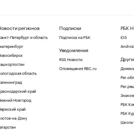
Новости регионов
Подписки
РБК Н
анкт-Петербург и область
Подписка на РБК
iOS
катеринбург
Androi
Уведомления
Новосибирск
Други
RSS Новости
Башкортостан
Оповещения RBC.ru
Домены
ологодская область
Рег.об
Калининград
Рег.ре
раснодарский край
Знаком
Нижний Новгород
РБК Ко
Пермский край
РБК Ку
остов-на-Дону
Школа 
атарстан