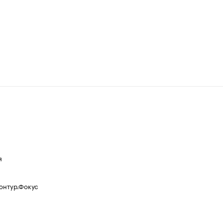
я
Контур.Фокус