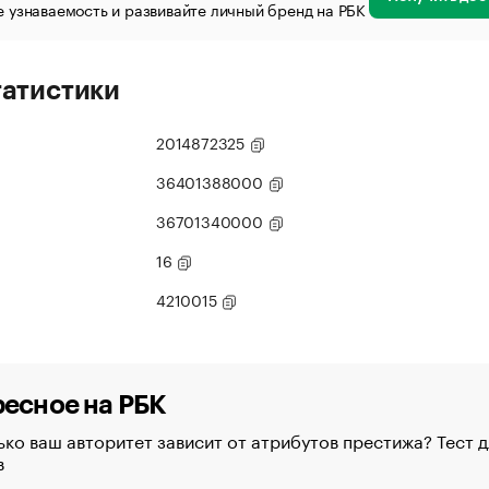
 узнаваемость и развивайте личный бренд на РБК
татистики
2014872325
36401388000
36701340000
16
4210015
есное на РБК
ко ваш авторитет зависит от атрибутов престижа? Тест д
в