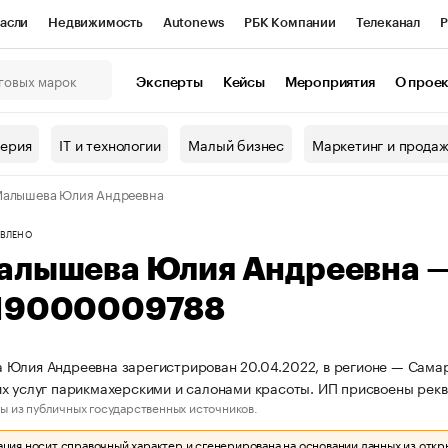
асли
Недвижимость
Autonews
РБК Компании
Телеканал
Р
К Курсы
РБК Life
Тренды
Визионеры
Национальные проекты
Эксперты
Кейсы
Мероприятия
О прое
онный клуб
Исследования
Кредитные рейтинги
Франшизы
Г
терия
IT и технологии
Малый бизнес
Маркетинг и прода
Проверка контрагентов
Политика
Экономика
Бизнес
Малышева Юлия Андреевна
ы
ВЛЕНО
алышева Юлия Андреевна 
19000009788
Юлия Андреевна зарегистрирован 20.04.2022, в регионе — Самар
х услуг парикмахерскими и салонами красоты. ИП присвоены ре
ы из публичных государственных источников.
ия носит справочный характер и сгенерирована на основании данных из откр