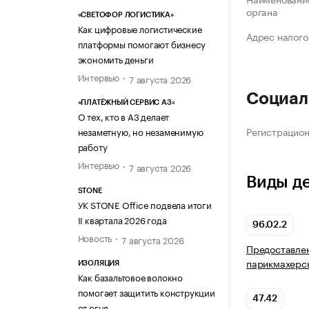
органа
«СВЕТОФОР ЛОГИСТИКА»
Как цифровые логистические
Адрес налого
платформы помогают бизнесу
экономить деньги
Интервью
7 августа 2026
Социал
«ПЛАТЁЖНЫЙ СЕРВИС А3»
О тех, кто в А3 делает
Регистрацио
незаметную, но незаменимую
работу
Интервью
7 августа 2026
Виды д
STONE
УК STONE Office подвела итоги
II квартала 2026 года
96.02.2
Новость
7 августа 2026
Предоставлен
парикмахерс
ИЗОЛЯЦИЯ
Как базальтовое волокно
помогает защитить конструкции
47.42
от огня