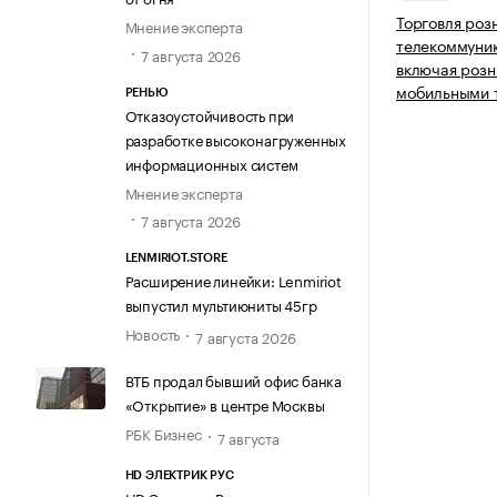
Торговля роз
Мнение эксперта
телекоммуни
7 августа 2026
включая розн
мобильными 
РЕНЬЮ
Отказоустойчивость при
разработке высоконагруженных
информационных систем
Мнение эксперта
7 августа 2026
LENMIRIOT.STORE
Расширение линейки: Lenmiriot
выпустил мультиюниты 45гр
Новость
7 августа 2026
ВТБ продал бывший офис банка
«Открытие» в центре Москвы
РБК Бизнес
7 августа
HD ЭЛЕКТРИК РУС
HD Электрик Рус провел