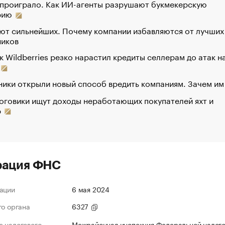
 проиграло. Как ИИ-агенты разрушают букмекерскую
рию
ют сильнейших. Почему компании избавляются от лучших
ников
к Wildberries резко нарастил кредиты селлерам до атак н
ики открыли новый способ вредить компаниям. Зачем им
оговики ищут доходы неработающих покупателей яхт и
р
рация ФНС
ации
6 мая 2024
го органа
6327
 налогового
Межрайонная инспекция Федеральной налог