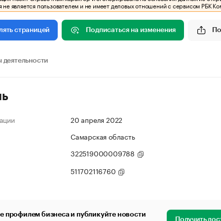
 не является пользователем и не имеет деловых отношений с сервисом РБК Ко
Подписаться на изменения
По
лять страницей
 деятельности
ль
ации
20 апреля 2022
Самарская область
322519000009788
511702116760
е профилем бизнеса и публикуйте новости
Получить дос