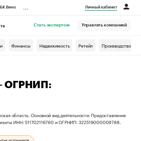
...
БК Вино
Личный кабинет
Стать экспертом
Управлять компанией
кте
азета
жи
Финансы
Недвижимость
Ретейл
Производство
— ОГРНИП:
ская область. Основной вид деятельности: Предоставление
квизиты ИНН: 511702116760 и ОГРНИП: 322519000009788.
ытых источников.