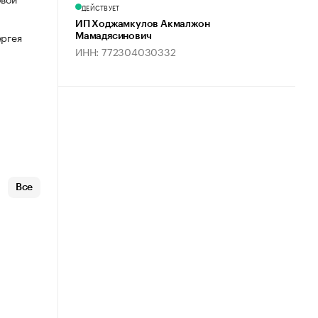
ДЕЙСТВУЕТ
ИП Ходжамкулов Акмалжон
ергея
Мамадясинович
ИНН: 772304030332
Все