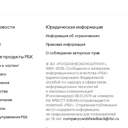
овости
Юридическая информация
Информация об ограничениях
d
Правовая информация
О соблюдении авторских прав
е продукты РБК
© АО «РОСБИЗНЕСКОНСАЛТИНГ»,
 и хостинг
1995–2026.
Сообщения и материалы
информационного агентства «РБК»
лако
(зарегистрировано Федеральной
службой по надзору в сфере связи,
шения
информационных технологий
ства
и массовых коммуникаций
(Роскомнадзор) 09.12.2015 за номером
мпании
ИА №ФС77-63848) сопровождаются
пометкой «РБК». Отдельные публикации
рсы
могут содержать информацию,
не предназначенную для пользователей
управления РБК
до 18 лет.
companycardsfeedback@rbc.ru
Котировки мировых финансовых