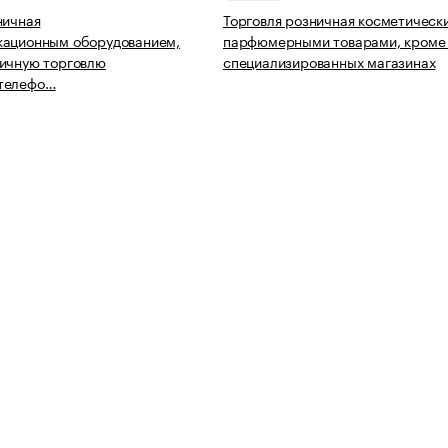
ничная
Торговля розничная косметическ
кационным оборудованием,
парфюмерными товарами, кроме
ичную торговлю
специализированных магазинах
телефо…