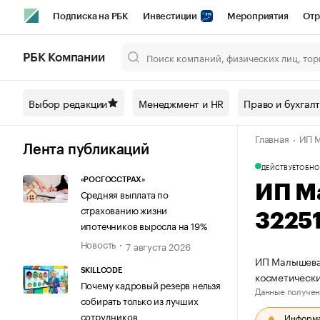
Подписка на РБК
Инвестиции
Мероприятия
Отр
Спорт
Школа управления РБК
РБК Образование
РБ
РБК Компании
Город
Стиль
Крипто
РБК Бизнес-среда
Дискусси
Выбор редакции
Менеджмент и HR
Право и бухгал
Спецпроекты СПб
Конференции СПб
Спецпроекты
Главная
ИП 
Технологии и медиа
Финансы
Рынок наличной валют
Лента публикаций
ДЕЙСТВУЕТ
ОБНО
«РОСГОССТРАХ»
ИП М
Средняя выплата по
страхованию жизни
3225
ипотечников выросла на 19%
Новость
7 августа 2026
ИП Малышева 
SKILLCODE
косметически
Почему кадровый резерв нельзя
Данные получен
собирать только из лучших
сотрудников
Информац