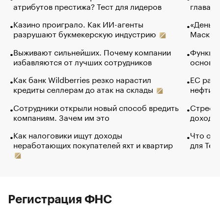
атрибутов престижа? Тест для лидеров
глава к
Казино проиграло. Как ИИ-агенты
«Деньги
разрушают букмекерскую индустрию
Маск в 
Выживают сильнейших. Почему компании
Функции
избавляются от лучших сотрудников
основ э
Как банк Wildberries резко нарастил
ЕС раз
кредиты селлерам до атак на склады
нефти —
Сотрудники открыли новый способ вредить
Стресс 
компаниям. Зачем им это
доходов
Как налоговики ищут доходы
Что обв
неработающих покупателей яхт и квартир
для Tel
Регистрация ФНС