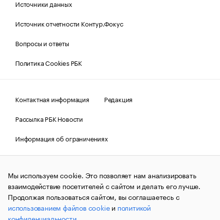
Источники данных
Источник отчетности Контур.Фокус
Вопросы и ответы
Политика Cookies РБК
Контактная информация
Редакция
Рассылка РБК Новости
Информация об ограничениях
Правовая информация
О соблюдении авторских прав
Мы используем cookie. Это позволяет нам анализировать
© АО «РОСБИЗНЕСКОНСАЛТИНГ»,
1995–2026.
Сообщения
и материалы информационного агентства «РБК»
взаимодействие посетителей с сайтом и делать его лучше.
(зарегистрировано Федеральной службой по надзору в сфере
Продолжая пользоваться сайтом, вы соглашаетесь с
связи, информационных технологий и массовых
использованием файлов cookie
и
политикой
коммуникаций (Роскомнадзор) 09.12.2015 за номером ИА
№ФС77-63848) сопровождаются пометкой «РБК». Отдельные
конфиденциальности
.