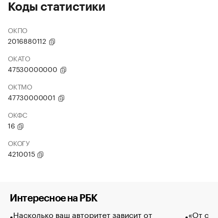
Коды статистики
ОКПО
2016880112
ОКАТО
47530000000
ОКТМО
47730000001
ОКФС
16
ОКОГУ
4210015
Интересное на РБК
Насколько ваш авторитет зависит от
«От спо