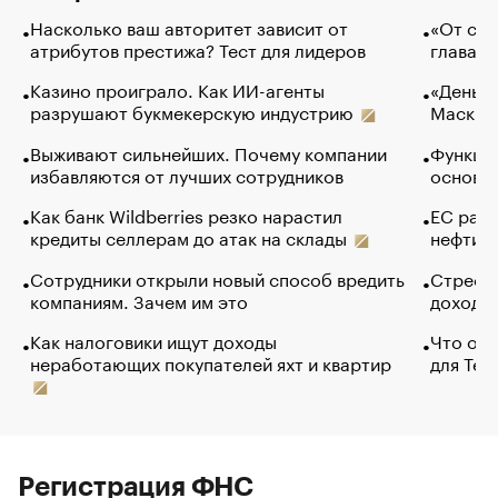
Насколько ваш авторитет зависит от
«От спо
атрибутов престижа? Тест для лидеров
глава к
Казино проиграло. Как ИИ-агенты
«Деньги
разрушают букмекерскую индустрию
Маск в 
Выживают сильнейших. Почему компании
Функции
избавляются от лучших сотрудников
основ э
Как банк Wildberries резко нарастил
ЕС раз
кредиты селлерам до атак на склады
нефти —
Сотрудники открыли новый способ вредить
Стресс 
компаниям. Зачем им это
доходов
Как налоговики ищут доходы
Что обв
неработающих покупателей яхт и квартир
для Tel
Регистрация ФНС