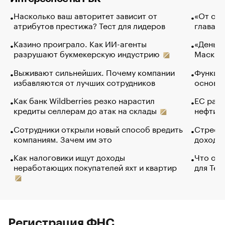
Насколько ваш авторитет зависит от
«От спо
атрибутов престижа? Тест для лидеров
глава к
Казино проиграло. Как ИИ-агенты
«Деньги
разрушают букмекерскую индустрию
Маск в 
Выживают сильнейших. Почему компании
Функции
избавляются от лучших сотрудников
основ э
Как банк Wildberries резко нарастил
ЕС раз
кредиты селлерам до атак на склады
нефти —
Сотрудники открыли новый способ вредить
Стресс 
компаниям. Зачем им это
доходов
Как налоговики ищут доходы
Что обв
неработающих покупателей яхт и квартир
для Tel
Регистрация ФНС