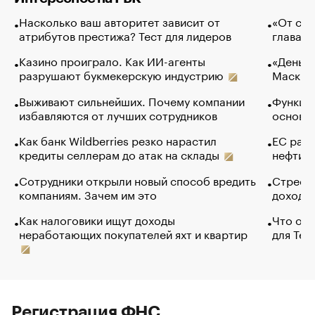
Насколько ваш авторитет зависит от
«От спо
атрибутов престижа? Тест для лидеров
глава к
Казино проиграло. Как ИИ-агенты
«Деньги
разрушают букмекерскую индустрию
Маск в 
Выживают сильнейших. Почему компании
Функции
избавляются от лучших сотрудников
основ э
Как банк Wildberries резко нарастил
ЕС раз
кредиты селлерам до атак на склады
нефти —
Сотрудники открыли новый способ вредить
Стресс 
компаниям. Зачем им это
доходов
Как налоговики ищут доходы
Что обв
неработающих покупателей яхт и квартир
для Tel
Регистрация ФНС