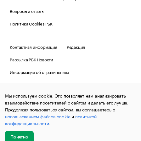
Вопросы и ответы
Политика Cookies РБК
Контактная информация
Редакция
Рассылка РБК Новости
Информация об ограничениях
Правовая информация
О соблюдении авторских прав
Мы используем cookie. Это позволяет нам анализировать
© АО «РОСБИЗНЕСКОНСАЛТИНГ»,
1995–2026.
Сообщения
и материалы информационного агентства «РБК»
взаимодействие посетителей с сайтом и делать его лучше.
(зарегистрировано Федеральной службой по надзору в сфере
Продолжая пользоваться сайтом, вы соглашаетесь с
связи, информационных технологий и массовых
использованием файлов cookie
и
политикой
коммуникаций (Роскомнадзор) 09.12.2015 за номером ИА
№ФС77-63848) сопровождаются пометкой «РБК». Отдельные
конфиденциальности
.
публикации могут содержать информацию,
не предназначенную для пользователей
до 18 лет.
companycardsfeedback@rbc.ru
Понятно