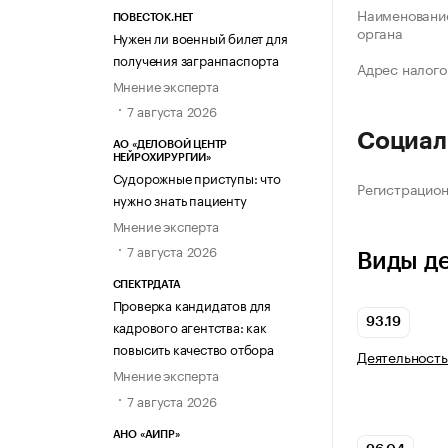
Наименование
ПОВЕСТОК.НЕТ
органа
Нужен ли военный билет для
получения загранпаспорта
Адрес налого
Мнение эксперта
7 августа 2026
Социал
АО «ДЕЛОВОЙ ЦЕНТР
НЕЙРОХИРУРГИИ»
Судорожные приступы: что
Регистрацио
нужно знать пациенту
Мнение эксперта
7 августа 2026
Виды д
СПЕКТРДАТА
Проверка кандидатов для
93.19
кадрового агентства: как
повысить качество отбора
Деятельность
Мнение эксперта
7 августа 2026
АНО «АИПР»