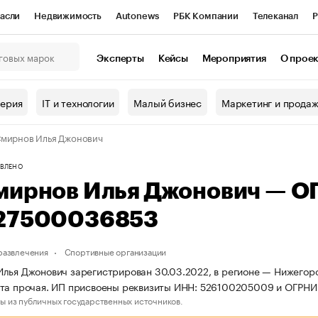
асли
Недвижимость
Autonews
РБК Компании
Телеканал
Р
К Курсы
РБК Life
Тренды
Визионеры
Национальные проекты
Эксперты
Кейсы
Мероприятия
О прое
онный клуб
Исследования
Кредитные рейтинги
Франшизы
Г
терия
IT и технологии
Малый бизнес
Маркетинг и прода
Проверка контрагентов
Политика
Экономика
Бизнес
мирнов Илья Джонович
ы
ВЛЕНО
мирнов Илья Джонович — О
27500036853
 развлечения
Спортивные организации
лья Джонович зарегистрирован 30.03.2022, в регионе — Нижегород
рта прочая. ИП присвоены реквизиты ИНН: 526100205009 и ОГРН
ы из публичных государственных источников.