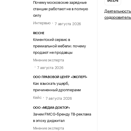
96.04
Почему московские зарядные
станции работают не в полную
Деятельность
силу
оздоровитель
Интервью
7 августа 2026
RICCHE
Клиентский сервис в
премиальной мебели: почему
продают не продавцы
Мнение эксперта
7 августа 2026
ООО ПРАВОВОЙ ЦЕНТР «ЭКСПЕРТ»
Как взыскать ущерб,
причиненный дропперами
Кейс
7 августа 2026
ООО «МЕДИА-ДОКТОР»
Зачем FMCG-бренду ТВ-реклама
в эпоху диджитал
Мнение эксперта