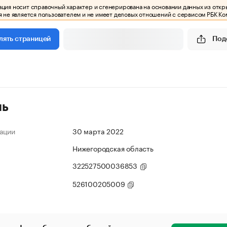
ия носит справочный характер и сгенерирована на основании данных из откр
 не является пользователем и не имеет деловых отношений с сервисом РБК Ко
Под
лять страницей
ль
ации
30 марта 2022
Нижегородская область
322527500036853
526100205009