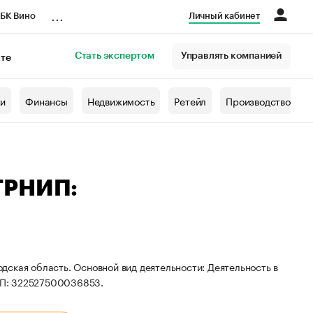
...
БК Вино
Личный кабинет
Стать экспертом
Управлять компанией
кте
азета
жи
Финансы
Недвижимость
Ретейл
Производство
ГРНИП:
ская область. Основной вид деятельности: Деятельность в
ИП: 322527500036853.