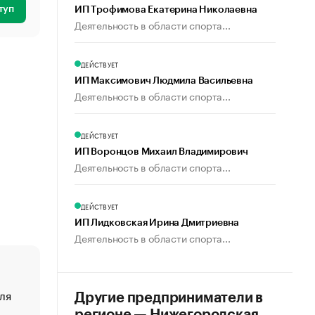
туп
ИП Трофимова Екатерина Николаевна
Деятельность в области спорта...
ДЕЙСТВУЕТ
ИП Максимович Людмила Васильевна
Деятельность в области спорта...
ДЕЙСТВУЕТ
ИП Воронцов Михаил Владимирович
Деятельность в области спорта...
ДЕЙСТВУЕТ
ИП Лидковская Ирина Дмитриевна
Деятельность в области спорта...
ля
«От спорта тело стареет иначе». Как живет глава ко
Другие предприниматели в
создавшей GTA