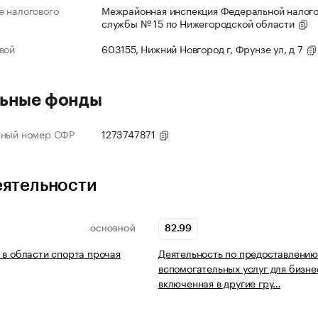
 налогового
Межрайонная инспекция Федеральной налог
службы № 15 по Нижегородской области
вой
603155, Нижний Новгород г, Фрунзе ул, д 7
ьные фонды
нный номер СФР
1273747871
еятельности
82.99
ОСНОВНОЙ
 в области спорта прочая
Деятельность по предоставлению
вспомогательных услуг для бизне
включенная в другие гру…