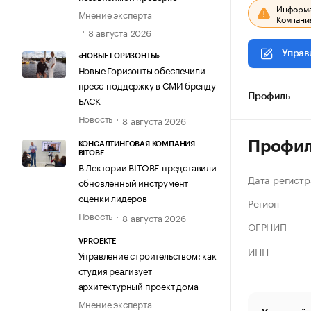
Информац
Мнение эксперта
Компания
8 августа 2026
Управ
«НОВЫЕ ГОРИЗОНТЫ»
Новые Горизонты обеспечили
пресс-поддержку в СМИ бренду
Профиль
БАСК
Новость
8 августа 2026
Профи
КОНСАЛТИНГОВАЯ КОМПАНИЯ
BITOBE
В Лектории BITOBE представили
Дата регистр
обновленный инструмент
оценки лидеров
Регион
Новость
8 августа 2026
ОГРНИП
VPROEKTE
ИНН
Управление строительством: как
студия реализует
архитектурный проект дома
Мнение эксперта