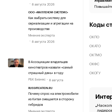
Управляйт
8 августа 2026
Повышайте
ООО «МАЛЛЕНОМ СИСТЕМС»
Как выбрать систему для
сериализации и агрегации на
Коды с
производстве
Мнение эксперта
ОКПО
8 августа 2026
ОКАТО
ОКТМО
В Ассоциации владельцев
ОКФС
кинотеатров назвали «самый
ОКОГУ
страшный день» в году
РБК Бизнес
8 августа
RUSSIFICATION.RU
Почему спрос на электромобили
Интер
из Китая смещается в сторону
Насколь
гибридов
лидеро
Мнение эксперта