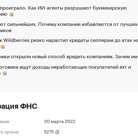
 проиграло. Как ИИ-агенты разрушают букмекерскую
рию
ют сильнейших. Почему компании избавляются от лучших
ников
к Wildberries резко нарастил кредиты селлерам до атак н
ики открыли новый способ вредить компаниям. Зачем им
оговики ищут доходы неработающих покупателей яхт и
р
рация ФНС
ации
30 марта 2022
го органа
5275