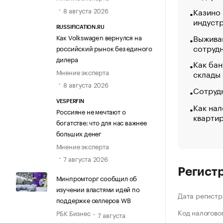
8 августа 2026
Казино
индуст
RUSSIFICATION.RU
Выжива
Как Volkswagen вернулся на
сотруд
российский рынок без единого
дилера
Как бан
Мнение эксперта
склады
8 августа 2026
Сотрудн
VESPERFIN
Как нал
Россияне не мечтают о
кварти
богатстве: что для нас важнее
больших денег
Мнение эксперта
7 августа 2026
Регист
Минпромторг сообщил об
изучении властями идей по
Дата регистр
поддержке селлеров WB
Код налогово
РБК Бизнес
7 августа