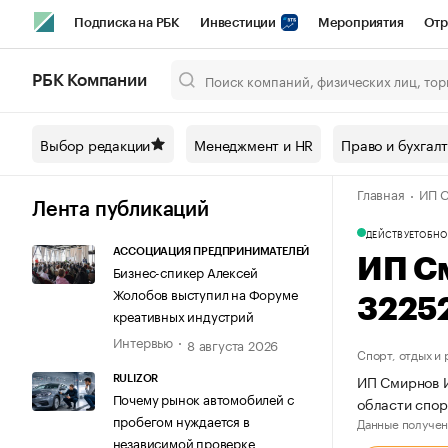
Подписка на РБК
Инвестиции
Мероприятия
Отр
Спорт
Школа управления РБК
РБК Образование
РБ
РБК Компании
Город
Стиль
Крипто
РБК Бизнес-среда
Дискусси
Выбор редакции
Менеджмент и HR
Право и бухгал
Спецпроекты СПб
Конференции СПб
Спецпроекты
Главная
ИП С
Технологии и медиа
Финансы
Рынок наличной валют
Лента публикаций
ДЕЙСТВУЕТ
ОБНО
АССОЦИАЦИЯ ПРЕДПРИНИМАТЕЛЕЙ
ИП С
Бизнес-спикер Алексей
Жолобов выступил на Форуме
3225
креативных индустрий
Интервью
8 августа 2026
Спорт, отдых и
ИП Смирнов И
RULIZOR
Почему рынок автомобилей с
области спо
пробегом нуждается в
Данные получен
независимой проверке