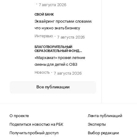
7 августа 2026
СВОЙ БАНК
Эквайринг простыми словами:
что нужно знать бизнесу
Интервью
7 августа 2026
БЛАГОТВОРИТЕЛЬНЫЙ
ОБРАЗОВАТЕЛЬНЫЙ ФОНД
«МАРХАМАТ»
«Мархамат» провел летние
смены для детей с ОВЗ
Новость
7 августа 2026
Все публикации
О проекте
Лента публикаций
Поделиться новостью на РБК
Эксперты
Получить пробный доступ
Выбор редакции