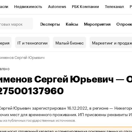
асли
Недвижимость
Autonews
РБК Компании
Телеканал
Р
К Курсы
РБК Life
Тренды
Визионеры
Национальные проекты
Эксперты
Кейсы
Мероприятия
О прое
онный клуб
Исследования
Кредитные рейтинги
Франшизы
Г
терия
IT и технологии
Малый бизнес
Маркетинг и прода
Проверка контрагентов
Политика
Экономика
Бизнес
именов Сергей Юрьевич
ы
ВЛЕНО
именов Сергей Юрьевич — 
27500137960
ергей Юрьевич зарегистрирован 16.12.2022, в регионе — Нижегоро
рочих мест для временного проживания. ИП присвоены реквизиты
ы из публичных государственных источников.
ия носит справочный характер и сгенерирована на основании данных из откр