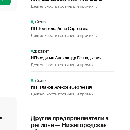
Деятельность гостиниц и прочих...
ДЕЙСТВУЕТ
ИП Полякова Анна Сергеевна
Деятельность гостиниц и прочих...
ДЕЙСТВУЕТ
ИП Федянин Александр Геннадьевич
Деятельность гостиниц и прочих...
ДЕЙСТВУЕТ
ИП Галанов Алексей Сергеевич
Деятельность гостиниц и прочих...
ля
«От спорта тело стареет иначе». Как живет глава ко
Другие предприниматели в
создавшей GTA
регионе — Нижегородская