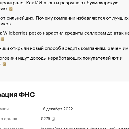
 проиграло. Как ИИ-агенты разрушают букмекерскую
рию
ют сильнейших. Почему компании избавляются от лучших
ников
к Wildberries резко нарастил кредиты селлерам до атак н
ики открыли новый способ вредить компаниям. Зачем им
оговики ищут доходы неработающих покупателей яхт и
р
рация ФНС
ации
16 декабря 2022
го органа
5275
 налогового
Межрайонная инспекция Федеральной налог