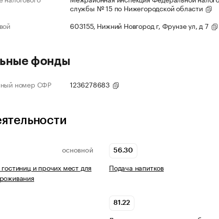
службы № 15 по Нижегородской области
вой
603155, Нижний Новгород г, Фрунзе ул, д 7
ьные фонды
нный номер СФР
1236278683
еятельности
56.30
ОСНОВНОЙ
 гостиниц и прочих мест для
Подача напитков
проживания
81.22