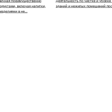
ничная преимущественно
Деятельность по чистке и уборке
дуктами, включая напитки,
зданий и нежилых помещений пр
изделиями в не…