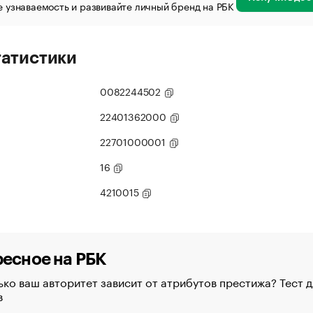
 узнаваемость и развивайте личный бренд на РБК
татистики
0082244502
22401362000
22701000001
16
4210015
есное на РБК
ко ваш авторитет зависит от атрибутов престижа? Тест д
в