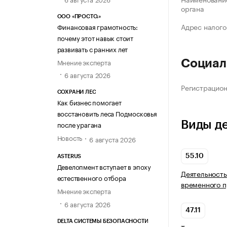
органа
ООО «ПРОСТО.»
Адрес налого
Финансовая грамотность:
почему этот навык стоит
развивать с ранних лет
Мнение эксперта
Социал
6 августа 2026
Регистрацио
СОХРАНИ ЛЕС
Как бизнес помогает
восстановить леса Подмосковья
Виды д
после урагана
Новость
6 августа 2026
55.10
ASTERUS
Девелопмент вступает в эпоху
Деятельность
естественного отбора
временного 
Мнение эксперта
6 августа 2026
47.11
DELTA СИСТЕМЫ БЕЗОПАСНОСТИ