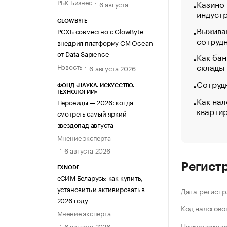
РБК Бизнес
Казино
6 августа
индуст
GLOWBYTE
Выжива
РСХБ совместно с GlowByte
сотруд
внедрил платформу CM Ocean
от Data Sapience
Как бан
склады
Новость
6 августа 2026
Сотрудн
ФОНД «НАУКА. ИСКУССТВО.
ТЕХНОЛОГИИ»
Как нал
Персеиды — 2026: когда
кварти
смотреть самый яркий
звездопад августа
Мнение эксперта
6 августа 2026
Регист
EXNODE
еСИМ Беларусь: как купить,
установить и активировать в
Дата регистр
2026 году
Код налогово
Мнение эксперта
Наименование
6 августа 2026