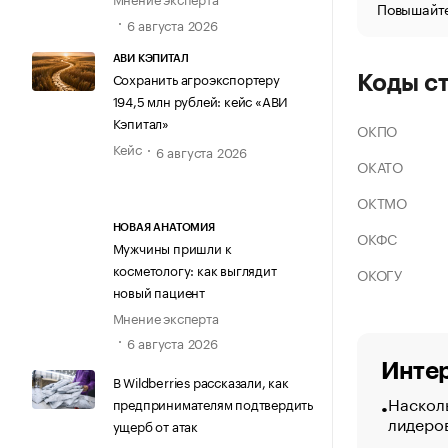
Повышайте
6 августа 2026
АВИ КЭПИТАЛ
Сохранить агроэкспортеру
Коды с
194,5 млн рублей: кейс «АВИ
Кэпитал»
ОКПО
Кейс
6 августа 2026
ОКАТО
ОКТМО
НОВАЯ АНАТОМИЯ
ОКФС
Мужчины пришли к
косметологу: как выглядит
ОКОГУ
новый пациент
Мнение эксперта
6 августа 2026
Интер
В Wildberries рассказали, как
Насколь
предпринимателям подтвердить
лидеро
ущерб от атак