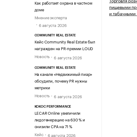
Торговля роз
Как работает охрана в частном
пищевыми про
доме
и табачными 
Мнение эксперта
6 августа 2026
COMMUNITY REAL ESTATE
Кейс Community Real Estate был
награжден на PR-премии LOUD
Новость
6 августа 2026
COMMUNITY REAL ESTATE
На канале «Недвижимый пиар»
обсудили, почему PR нужны
метрики
Новость
6 августа 2026
KOKOC PERFORMANCE
LECAR Online увеличили
лидогенерацию на 630 % и
снизили CPA на 71 %
Кейс
6 августа 2026