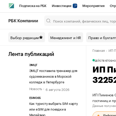
Подписка на РБК
Инвестиции
Мероприятия
Отр
Спорт
Школа управления РБК
РБК Образование
РБ
РБК Компании
Город
Стиль
Крипто
РБК Бизнес-среда
Дискусси
Выбор редакции
Менеджмент и HR
Право и бухгал
Спецпроекты СПб
Конференции СПб
Спецпроекты
Главная
ИП П
Технологии и медиа
Финансы
Рынок наличной валют
Лента публикаций
ДЕЙСТВУЕТ
ОБНО
ЭМЦТ
ИП П
ЭМЦТ поставила тренажер для
судомехаников в Морской
3225
колледж в Петербурге
Новость
6 августа 2026
ИП Пименов С
ESIM365
гостиниц и п
Как туристу выбрать SIM-карту
Данные получен
или eSIM для поездки в
Малайзию
Информац