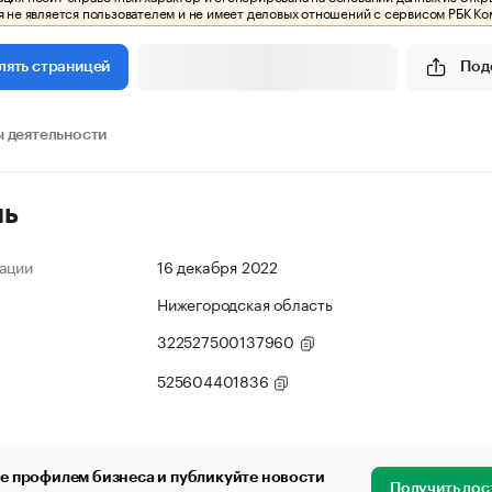
 не является пользователем и не имеет деловых отношений с сервисом РБК Ко
Под
лять страницей
 деятельности
ль
ации
16 декабря 2022
Нижегородская область
322527500137960
525604401836
е профилем бизнеса и публикуйте новости
Получить дос