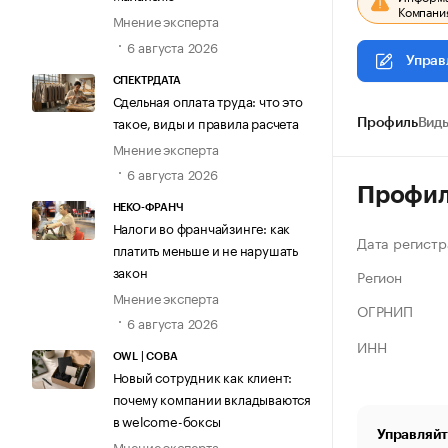
Компания
Мнение эксперта
6 августа 2026
Управ
СПЕКТРДАТА
Сдельная оплата труда: что это
такое, виды и правила расчета
Профиль
Виды
Мнение эксперта
6 августа 2026
Профи
НЕКО-ФРАНЧ
Налоги во франчайзинге: как
Дата регистр
платить меньше и не нарушать
закон
Регион
Мнение эксперта
ОГРНИП
6 августа 2026
ИНН
OWL | СОВА
Новый сотрудник как клиент:
почему компании вкладываются
в welcome-боксы
Управляйт
Мнение эксперта