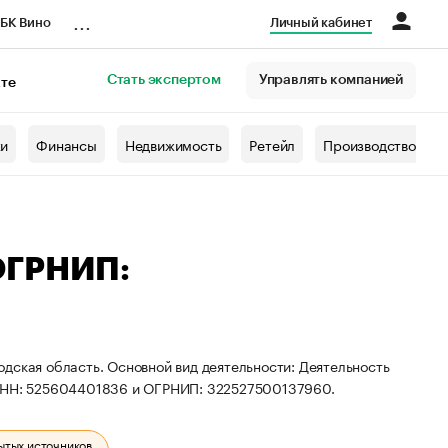
...
БК Вино
Личный кабинет
Стать экспертом
Управлять компанией
кте
азета
жи
Финансы
Недвижимость
Ретейл
Производство
ОГРНИП:
дская область. Основной вид деятельности: Деятельность
 ИНН: 525604401836 и ОГРНИП: 322527500137960.
ытых источников.