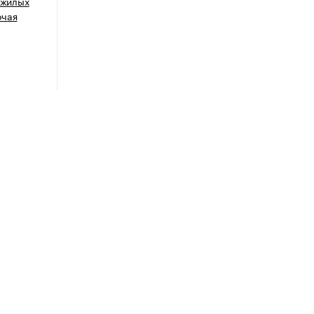
 жилых
очая