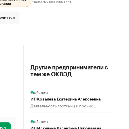
Редактировать описание
мпании.
елиться
Другие предприниматели с
тем же ОКВЭД
ДЕЙСТВУЕТ
ИП Ковалева Екатерина Алексеевна
Деятельность гостиниц и прочих...
ДЕЙСТВУЕТ
туп
ИП Илюшина Валентина Николаевна