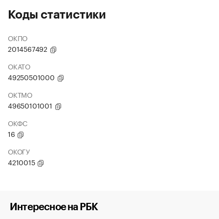
Коды статистики
ОКПО
2014567492
ОКАТО
49250501000
ОКТМО
49650101001
ОКФС
16
ОКОГУ
4210015
Интересное на РБК