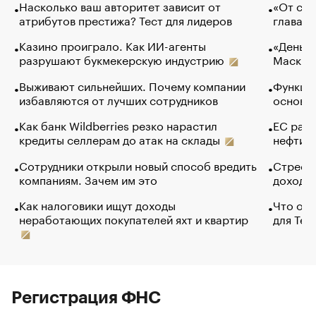
Насколько ваш авторитет зависит от
«От спо
атрибутов престижа? Тест для лидеров
глава к
Казино проиграло. Как ИИ-агенты
«Деньги
разрушают букмекерскую индустрию
Маск в 
Выживают сильнейших. Почему компании
Функции
избавляются от лучших сотрудников
основ э
Как банк Wildberries резко нарастил
ЕС раз
кредиты селлерам до атак на склады
нефти —
Сотрудники открыли новый способ вредить
Стресс 
компаниям. Зачем им это
доходов
Как налоговики ищут доходы
Что обв
неработающих покупателей яхт и квартир
для Tel
Регистрация ФНС