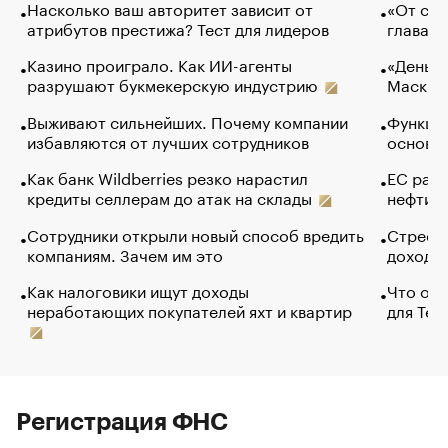
Насколько ваш авторитет зависит от
«От спо
атрибутов престижа? Тест для лидеров
глава к
Казино проиграло. Как ИИ-агенты
«Деньги
разрушают букмекерскую индустрию
Маск в 
Выживают сильнейших. Почему компании
Функции
избавляются от лучших сотрудников
основ э
Как банк Wildberries резко нарастил
ЕС раз
кредиты селлерам до атак на склады
нефти —
Сотрудники открыли новый способ вредить
Стресс 
компаниям. Зачем им это
доходов
Как налоговики ищут доходы
Что обв
неработающих покупателей яхт и квартир
для Tel
Регистрация ФНС