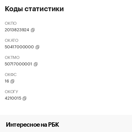
Коды статистики
ОКПО
2013823924
ОКАТО
50417000000
ОКТМО
50717000001
ОКФС
16
ОКОГУ
4210015
Интересное на РБК