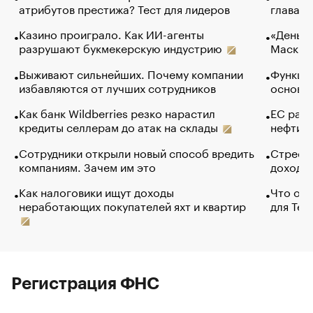
атрибутов престижа? Тест для лидеров
глава к
Казино проиграло. Как ИИ-агенты
«Деньги
разрушают букмекерскую индустрию
Маск в 
Выживают сильнейших. Почему компании
Функции
избавляются от лучших сотрудников
основ э
Как банк Wildberries резко нарастил
ЕС раз
кредиты селлерам до атак на склады
нефти —
Сотрудники открыли новый способ вредить
Стресс 
компаниям. Зачем им это
доходов
Как налоговики ищут доходы
Что обв
неработающих покупателей яхт и квартир
для Tel
Регистрация ФНС