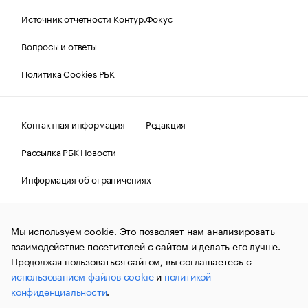
Источник отчетности Контур.Фокус
Вопросы и ответы
Политика Cookies РБК
Контактная информация
Редакция
Рассылка РБК Новости
Информация об ограничениях
Правовая информация
О соблюдении авторских прав
Мы используем cookie. Это позволяет нам анализировать
© АО «РОСБИЗНЕСКОНСАЛТИНГ»,
1995–2026.
Сообщения
и материалы информационного агентства «РБК»
взаимодействие посетителей с сайтом и делать его лучше.
(зарегистрировано Федеральной службой по надзору в сфере
Продолжая пользоваться сайтом, вы соглашаетесь с
связи, информационных технологий и массовых
использованием файлов cookie
и
политикой
коммуникаций (Роскомнадзор) 09.12.2015 за номером ИА
№ФС77-63848) сопровождаются пометкой «РБК». Отдельные
конфиденциальности
.
публикации могут содержать информацию,