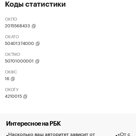
Коды статистики
ОКПО
2015568433
ОКАТО
50401374000
ОКТМО
50701000001
ОКФС
16
ОКОГУ
4210015
Интересное на РБК
Насколько ваш авторитет зависит от
«От спо