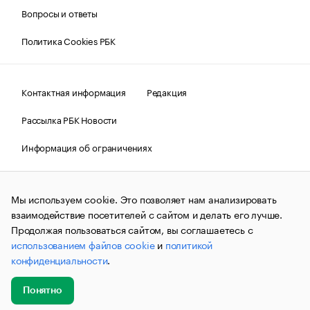
Вопросы и ответы
Политика Cookies РБК
Контактная информация
Редакция
Рассылка РБК Новости
Информация об ограничениях
Правовая информация
О соблюдении авторских прав
Мы используем cookie. Это позволяет нам анализировать
© АО «РОСБИЗНЕСКОНСАЛТИНГ»,
1995–2026.
Сообщения
и материалы информационного агентства «РБК»
взаимодействие посетителей с сайтом и делать его лучше.
(зарегистрировано Федеральной службой по надзору в сфере
Продолжая пользоваться сайтом, вы соглашаетесь с
связи, информационных технологий и массовых
использованием файлов cookie
и
политикой
коммуникаций (Роскомнадзор) 09.12.2015 за номером ИА
№ФС77-63848) сопровождаются пометкой «РБК». Отдельные
конфиденциальности
.
публикации могут содержать информацию,
не предназначенную для пользователей
до 18 лет.
companycardsfeedback@rbc.ru
Понятно
Добавить