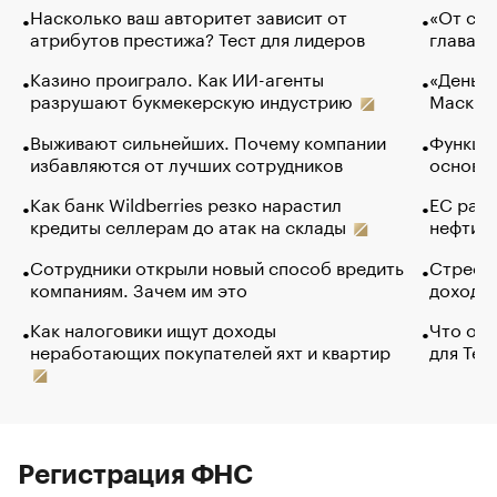
Насколько ваш авторитет зависит от
«От спо
атрибутов престижа? Тест для лидеров
глава к
Казино проиграло. Как ИИ-агенты
«Деньги
разрушают букмекерскую индустрию
Маск в 
Выживают сильнейших. Почему компании
Функции
избавляются от лучших сотрудников
основ э
Как банк Wildberries резко нарастил
ЕС раз
кредиты селлерам до атак на склады
нефти —
Сотрудники открыли новый способ вредить
Стресс 
компаниям. Зачем им это
доходов
Как налоговики ищут доходы
Что обв
неработающих покупателей яхт и квартир
для Tel
Регистрация ФНС