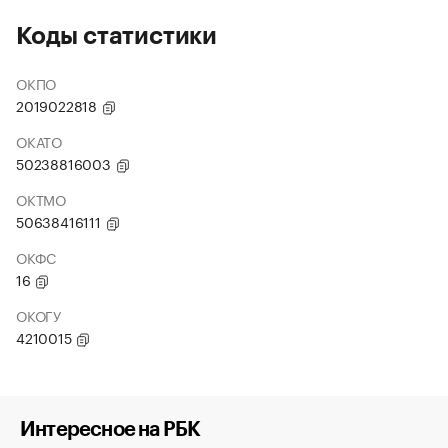
Коды статистики
ОКПО
2019022818
ОКАТО
50238816003
ОКТМО
50638416111
ОКФС
16
ОКОГУ
4210015
Интересное на РБК