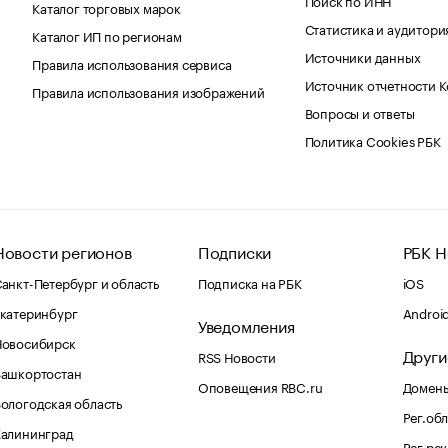
Каталог торговых марок
Статистика и аудитори
Каталог ИП по регионам
Источники данных
Правила использования сервиса
Источник отчетности 
Правила использования изображений
Вопросы и ответы
Политика Cookies РБК
Новости регионов
Подписки
РБК Н
анкт-Петербург и область
Подписка на РБК
iOS
катеринбург
Androi
Уведомления
Новосибирск
Други
RSS Новости
Башкортостан
Оповещения RBC.ru
Домены
ологодская область
Рег.об
Калининград
Рег.ре