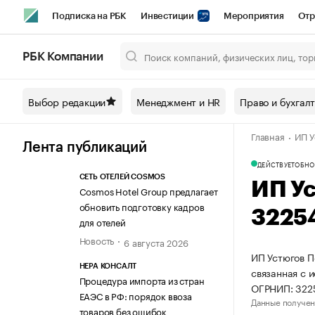
Подписка на РБК
Инвестиции
Мероприятия
Отр
Спорт
Школа управления РБК
РБК Образование
РБ
РБК Компании
Город
Стиль
Крипто
РБК Бизнес-среда
Дискусси
Выбор редакции
Менеджмент и HR
Право и бухгал
Спецпроекты СПб
Конференции СПб
Спецпроекты
Главная
ИП У
Технологии и медиа
Финансы
Рынок наличной валют
Лента публикаций
ДЕЙСТВУЕТ
ОБНО
СЕТЬ ОТЕЛЕЙ COSMOS
ИП У
Cosmos Hotel Group предлагает
обновить подготовку кадров
3225
для отелей
Новость
6 августа 2026
ИП Устюгов П
НЕРА КОНСАЛТ
связанная с 
Процедура импорта из стран
ОГРНИП: 322
ЕАЭС в РФ: порядок ввоза
Данные получен
товаров без ошибок