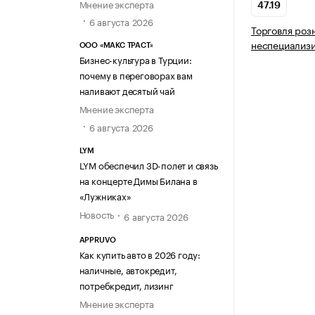
Мнение эксперта
47.19
6 августа 2026
Торговля роз
неспециализ
ООО «МАКС ТРАСТ»
Бизнес-культура в Турции:
почему в переговорах вам
наливают десятый чай
Мнение эксперта
6 августа 2026
LYM
LYM обеспечил 3D-полет и связь
на концерте Димы Билана в
«Лужниках»
Новость
6 августа 2026
APPRUVO
Как купить авто в 2026 году:
наличные, автокредит,
потребкредит, лизинг
Мнение эксперта