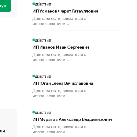
ДЕЙСТВУЕТ
туп
ИП Усманов Фарит Гатауллович
Деятельность, связанная с
использованием...
ДЕЙСТВУЕТ
ИП Иванов Иван Сергеевич
Деятельность, связанная с
использованием...
ДЕЙСТВУЕТ
ИП Югай Елена Вячиславовна
Деятельность, связанная с
использованием...
ДЕЙСТВУЕТ
ИП Муратов Александр Владимирович
Деятельность, связанная с
ля
«От спорта тело стареет иначе». Как живет глава ко
использованием...
создавшей GTA