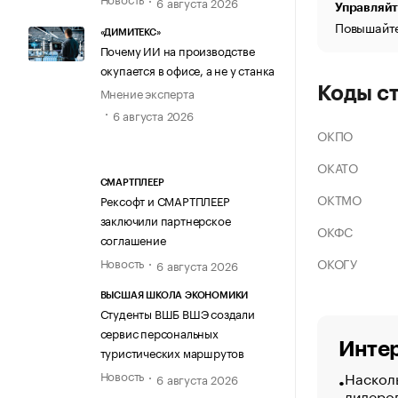
6 августа 2026
Управляйт
Повышайте
«ДИМИТЕКС»
Почему ИИ на производстве
окупается в офисе, а не у станка
Коды с
Мнение эксперта
6 августа 2026
ОКПО
ОКАТО
СМАРТПЛЕЕР
ОКТМО
Рексофт и СМАРТПЛЕЕР
заключили партнерское
ОКФС
соглашение
ОКОГУ
Новость
6 августа 2026
ВЫСШАЯ ШКОЛА ЭКОНОМИКИ
Студенты ВШБ ВШЭ создали
сервис персональных
Интер
туристических маршрутов
Насколь
Новость
6 августа 2026
лидеро