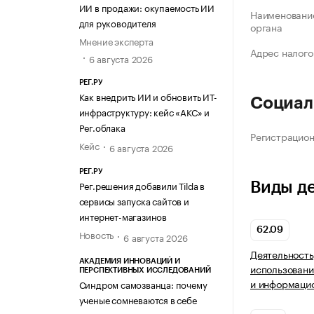
ИИ в продажи: окупаемость ИИ
Наименование
для руководителя
органа
Мнение эксперта
Адрес налого
6 августа 2026
РЕГ.РУ
Как внедрить ИИ и обновить ИТ-
Социал
инфраструктуру: кейс «АКС» и
Рег.облака
Регистрацио
Кейс
6 августа 2026
РЕГ.РУ
Рег.решения добавили Tilda в
Виды д
сервисы запуска сайтов и
интернет-магазинов
62.09
Новость
6 августа 2026
Деятельность
АКАДЕМИЯ ИННОВАЦИЙ И
использовани
ПЕРСПЕКТИВНЫХ ИССЛЕДОВАНИЙ
и информацио
Синдром самозванца: почему
ученые сомневаются в себе