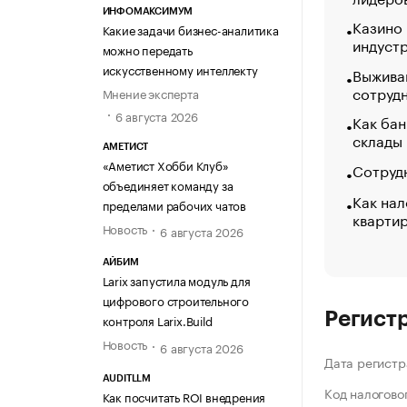
ИНФОМАКСИМУМ
Казино
Какие задачи бизнес-аналитика
индуст
можно передать
искусственному интеллекту
Выжива
сотруд
Мнение эксперта
6 августа 2026
Как бан
склады
АМЕТИСТ
«Аметист Хобби Клуб»
Сотрудн
объединяет команду за
Как нал
пределами рабочих чатов
кварти
Новость
6 августа 2026
АЙБИМ
Larix запустила модуль для
цифрового строительного
Регист
контроля Larix.Build
Новость
6 августа 2026
Дата регистр
AUDITLLM
Код налогово
Как посчитать ROI внедрения