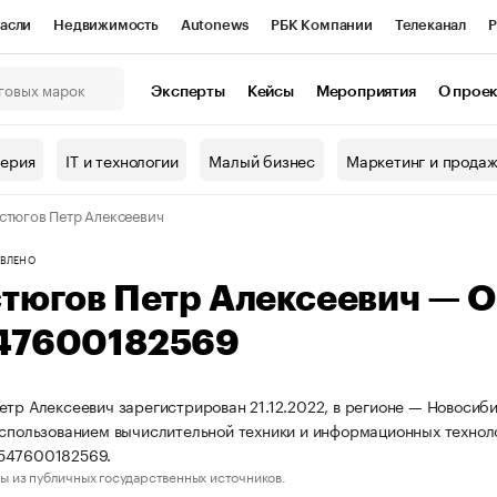
асли
Недвижимость
Autonews
РБК Компании
Телеканал
Р
К Курсы
РБК Life
Тренды
Визионеры
Национальные проекты
Эксперты
Кейсы
Мероприятия
О прое
онный клуб
Исследования
Кредитные рейтинги
Франшизы
Г
терия
IT и технологии
Малый бизнес
Маркетинг и прода
Проверка контрагентов
Политика
Экономика
Бизнес
стюгов Петр Алексеевич
ы
ВЛЕНО
стюгов Петр Алексеевич — 
47600182569
етр Алексеевич зарегистрирован 21.12.2022, в регионе — Новосиби
использованием вычислительной техники и информационных технол
547600182569.
ы из публичных государственных источников.