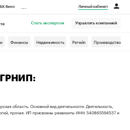
...
БК Вино
Личный кабинет
Стать экспертом
Управлять компанией
кте
азета
жи
Финансы
Недвижимость
Ретейл
Производство
ОГРНИП:
рская область. Основной вид деятельности: Деятельность,
огий, прочая. ИП присвоены реквизиты ИНН: 540865594537 и