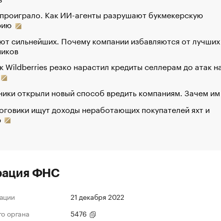
 проиграло. Как ИИ-агенты разрушают букмекерскую
рию
ют сильнейших. Почему компании избавляются от лучших
ников
к Wildberries резко нарастил кредиты селлерам до атак н
ики открыли новый способ вредить компаниям. Зачем им
оговики ищут доходы неработающих покупателей яхт и
р
рация ФНС
ации
21 декабря 2022
го органа
5476