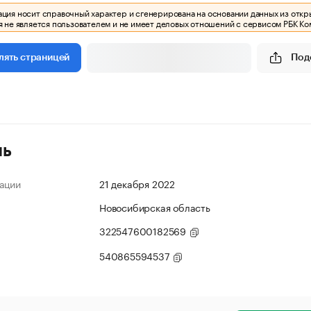
ия носит справочный характер и сгенерирована на основании данных из откр
 не является пользователем и не имеет деловых отношений с сервисом РБК Ко
Под
лять страницей
ль
ации
21 декабря 2022
Новосибирская область
322547600182569
540865594537