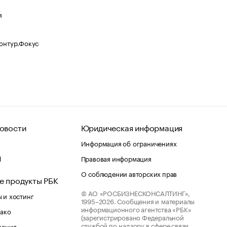
я
Контур.Фокус
овости
Юридическая информация
Информация об ограничениях
d
Правовая информация
О соблюдении авторских прав
е продукты РБК
© АО «РОСБИЗНЕСКОНСАЛТИНГ»,
 и хостинг
1995–2026.
Сообщения и материалы
информационного агентства «РБК»
лако
(зарегистрировано Федеральной
службой по надзору в сфере связи,
шения