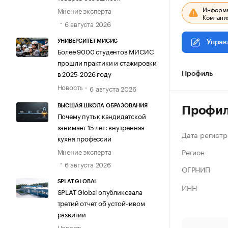
Информац
Мнение эксперта
Компания
6 августа 2026
УНИВЕРСИТЕТ МИСИС
Управ
Более 9000 студентов МИСИС
прошли практики и стажировки
в 2025-2026 году
Профиль
Новость
6 августа 2026
ВЫСШАЯ ШКОЛА ОБРАЗОВАНИЯ
Профи
Почему путь к кандидатской
занимает 15 лет: внутренняя
Дата регистр
кухня профессии
Регион
Мнение эксперта
6 августа 2026
ОГРНИП
SPLAT GLOBAL
ИНН
SPLAT Global опубликовала
третий отчет об устойчивом
развитии
Новость