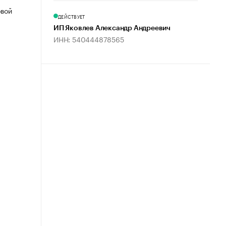
овой
ДЕЙСТВУЕТ
ИП Яковлев Александр Андреевич
ИНН: 540444878565