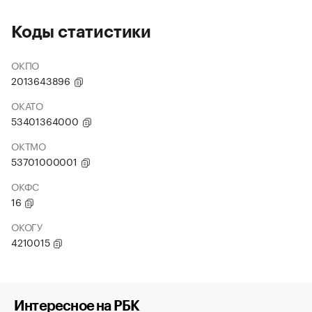
Коды статистики
ОКПО
2013643896
ОКАТО
53401364000
ОКТМО
53701000001
ОКФС
16
ОКОГУ
4210015
Интересное на РБК