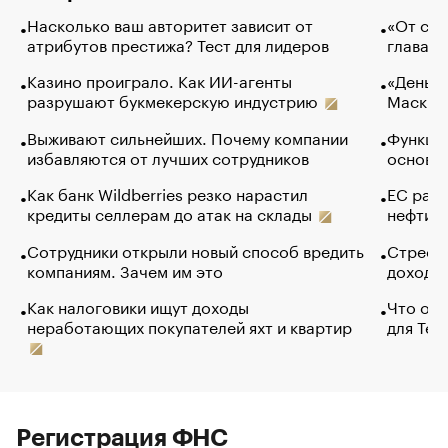
Насколько ваш авторитет зависит от
«От спо
атрибутов престижа? Тест для лидеров
глава к
Казино проиграло. Как ИИ-агенты
«Деньги
разрушают букмекерскую индустрию
Маск в 
Выживают сильнейших. Почему компании
Функции
избавляются от лучших сотрудников
основ э
Как банк Wildberries резко нарастил
ЕС раз
кредиты селлерам до атак на склады
нефти —
Сотрудники открыли новый способ вредить
Стресс 
компаниям. Зачем им это
доходов
Как налоговики ищут доходы
Что обв
неработающих покупателей яхт и квартир
для Tel
Регистрация ФНС