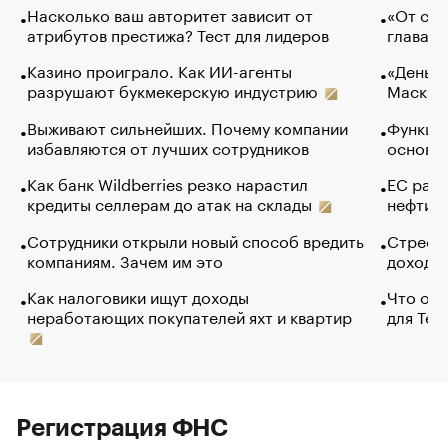
Насколько ваш авторитет зависит от
«От спо
атрибутов престижа? Тест для лидеров
глава к
Казино проиграло. Как ИИ-агенты
«Деньги
разрушают букмекерскую индустрию
Маск в 
Выживают сильнейших. Почему компании
Функции
избавляются от лучших сотрудников
основ э
Как банк Wildberries резко нарастил
ЕС раз
кредиты селлерам до атак на склады
нефти —
Сотрудники открыли новый способ вредить
Стресс 
компаниям. Зачем им это
доходов
Как налоговики ищут доходы
Что обв
неработающих покупателей яхт и квартир
для Tel
Регистрация ФНС