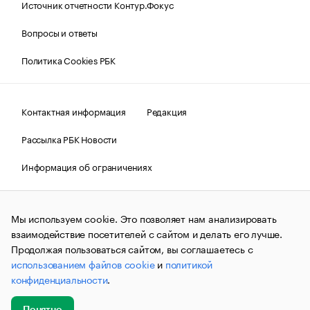
Источник отчетности Контур.Фокус
Вопросы и ответы
Политика Cookies РБК
Контактная информация
Редакция
Рассылка РБК Новости
Информация об ограничениях
Правовая информация
О соблюдении авторских прав
Мы используем cookie. Это позволяет нам анализировать
© АО «РОСБИЗНЕСКОНСАЛТИНГ»,
1995–2026.
Сообщения
и материалы информационного агентства «РБК»
взаимодействие посетителей с сайтом и делать его лучше.
(зарегистрировано Федеральной службой по надзору в сфере
Продолжая пользоваться сайтом, вы соглашаетесь с
связи, информационных технологий и массовых
использованием файлов cookie
и
политикой
коммуникаций (Роскомнадзор) 09.12.2015 за номером ИА
№ФС77-63848) сопровождаются пометкой «РБК». Отдельные
конфиденциальности
.
публикации могут содержать информацию,
не предназначенную для пользователей
до 18 лет.
companycardsfeedback@rbc.ru