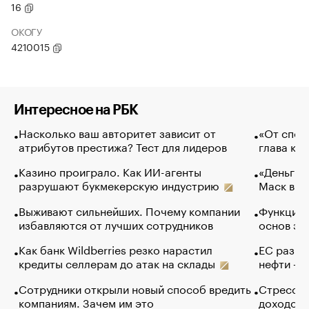
16
ОКОГУ
4210015
Интересное на РБК
Насколько ваш авторитет зависит от
«От спор
атрибутов престижа? Тест для лидеров
глава ко
Казино проиграло. Как ИИ-агенты
«Деньги б
разрушают букмекерскую индустрию
Маск в и
Выживают сильнейших. Почему компании
Функции 
избавляются от лучших сотрудников
основ эф
Как банк Wildberries резко нарастил
ЕС разре
кредиты селлерам до атак на склады
нефти — 
Сотрудники открыли новый способ вредить
Стресс о
компаниям. Зачем им это
доходов 