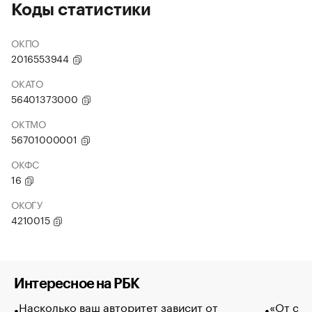
Коды статистики
ОКПО
2016553944
ОКАТО
56401373000
ОКТМО
56701000001
ОКФС
16
ОКОГУ
4210015
Интересное на РБК
Насколько ваш авторитет зависит от
«От спо