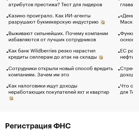
атрибутов престижа? Тест для лидеров
глава к
Казино проиграло. Как ИИ-агенты
«Деньги
разрушают букмекерскую индустрию
Маск в 
Выживают сильнейших. Почему компании
Функции
избавляются от лучших сотрудников
основ э
Как банк Wildberries резко нарастил
ЕС раз
кредиты селлерам до атак на склады
нефти —
Сотрудники открыли новый способ вредить
Стресс 
компаниям. Зачем им это
доходов
Как налоговики ищут доходы
Что обв
неработающих покупателей яхт и квартир
для Tel
Регистрация ФНС