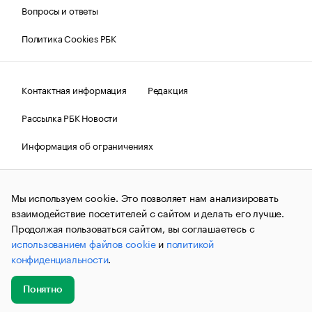
Вопросы и ответы
Политика Cookies РБК
Контактная информация
Редакция
Рассылка РБК Новости
Информация об ограничениях
Правовая информация
О соблюдении авторских прав
Мы используем cookie. Это позволяет нам анализировать
© АО «РОСБИЗНЕСКОНСАЛТИНГ»,
1995–2026.
Сообщения
и материалы информационного агентства «РБК»
взаимодействие посетителей с сайтом и делать его лучше.
(зарегистрировано Федеральной службой по надзору в сфере
Продолжая пользоваться сайтом, вы соглашаетесь с
связи, информационных технологий и массовых
использованием файлов cookie
и
политикой
коммуникаций (Роскомнадзор) 09.12.2015 за номером ИА
№ФС77-63848) сопровождаются пометкой «РБК». Отдельные
конфиденциальности
.
публикации могут содержать информацию,
не предназначенную для пользователей
до 18 лет.
companycardsfeedback@rbc.ru
Понятно
Добавить