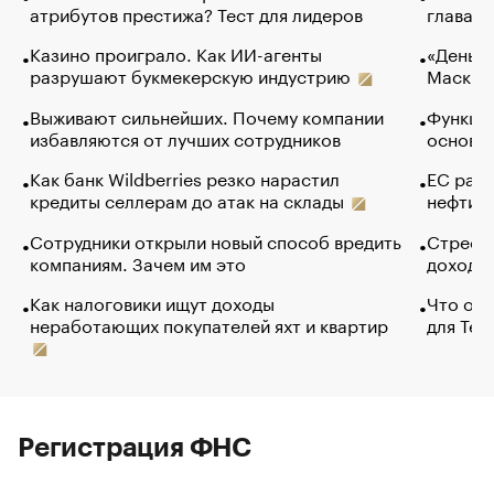
атрибутов престижа? Тест для лидеров
глава к
Казино проиграло. Как ИИ-агенты
«Деньги
разрушают букмекерскую индустрию
Маск в 
Выживают сильнейших. Почему компании
Функции
избавляются от лучших сотрудников
основ э
Как банк Wildberries резко нарастил
ЕС раз
кредиты селлерам до атак на склады
нефти —
Сотрудники открыли новый способ вредить
Стресс 
компаниям. Зачем им это
доходов
Как налоговики ищут доходы
Что обв
неработающих покупателей яхт и квартир
для Tel
Регистрация ФНС