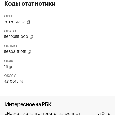
Коды статистики
ОКПО
2017066923
ОКАТО
56203551000
ОКТМО
56603151051
ОКФС
16
ОКОГУ
4210015
Интересное на РБК
Насколько ваш авторитет зависит от
«От спо