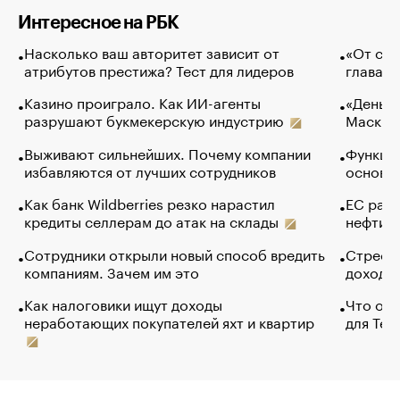
Интересное на РБК
Насколько ваш авторитет зависит от
«От спо
атрибутов престижа? Тест для лидеров
глава к
Казино проиграло. Как ИИ-агенты
«Деньги
разрушают букмекерскую индустрию
Маск в 
Выживают сильнейших. Почему компании
Функции
избавляются от лучших сотрудников
основ э
Как банк Wildberries резко нарастил
ЕС раз
кредиты селлерам до атак на склады
нефти —
Сотрудники открыли новый способ вредить
Стресс 
компаниям. Зачем им это
доходов
Как налоговики ищут доходы
Что обв
неработающих покупателей яхт и квартир
для Tel