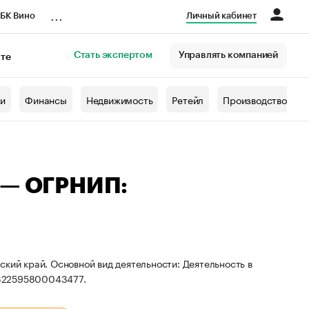
...
БК Вино
Личный кабинет
Стать экспертом
Управлять компанией
кте
азета
жи
Финансы
Недвижимость
Ретейл
Производство
 — ОГРНИП:
кий край. Основной вид деятельности: Деятельность в
 322595800043477.