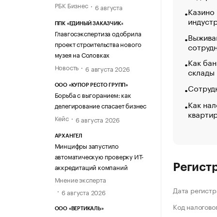
РБК Бизнес
6 августа
Казино
индуст
ППК «ЕДИНЫЙ ЗАКАЗЧИК»
Главгосэкспертиза одобрила
Выжива
проект строительства нового
сотруд
музея на Соловках
Как бан
Новость
6 августа 2026
склады
Сотрудн
ООО «КУПОР РЕСТО ГРУПП»
Борьба с выгоранием: как
Как нал
делегирование спасает бизнес
кварти
Кейс
6 августа 2026
АРХАНГЕЛ
Минцифры запустило
автоматическую проверку ИТ-
Регист
аккредитаций компаний
Мнение эксперта
Дата регистр
6 августа 2026
Код налогово
ООО «ВЕРТИКАЛЬ»