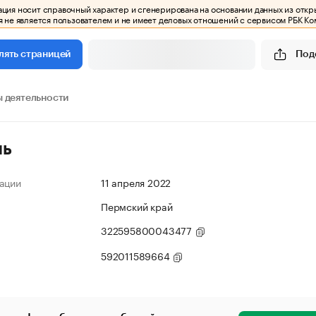
ия носит справочный характер и сгенерирована на основании данных из откр
 не является пользователем и не имеет деловых отношений с сервисом РБК Ко
Под
лять страницей
 деятельности
ль
ации
11 апреля 2022
Пермский край
322595800043477
592011589664