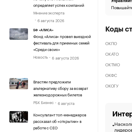
Управляйт
определяет успех компаний
Повышайте
Мнение эксперта
6 августа 2026
Коды с
БФ «АЛИСА»
Фонд «Алиса» провел выездной
фестиваль для приемных семей
ОКПО
«Среди своих»
ОКАТО
Новость
6 августа 2026
ОКТМО
ОКФС
Властям предложили
ОКОГУ
альтернативу сбору за возврат
железнодорожных билетов
РБК Бизнес
6 августа
Интер
Консультант топ-менеджеров
рассказал об «открытии» в
Насколь
работе с CEO
лидеро