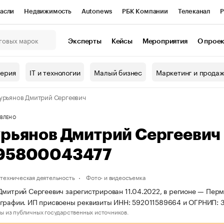
асли
Недвижимость
Autonews
РБК Компании
Телеканал
Р
К Курсы
РБК Life
Тренды
Визионеры
Национальные проекты
Эксперты
Кейсы
Мероприятия
О прое
онный клуб
Исследования
Кредитные рейтинги
Франшизы
Г
терия
IT и технологии
Малый бизнес
Маркетинг и прода
Проверка контрагентов
Политика
Экономика
Бизнес
урьянов Дмитрий Сергеевич
ы
ВЛЕНО
урьянов Дмитрий Сергеевич
95800043477
техническая деятельность
Фото- и видеосъемка
Дмитрий Сергеевич зарегистрирован 11.04.2022, в регионе — Пермс
ографии. ИП присвоены реквизиты ИНН: 592011589664 и ОГРНИП:
ы из публичных государственных источников.