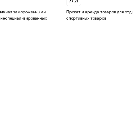
77.21
зничная замороженными
Прокат и аренда товаров для отд
 неспециализированных
спортивных товаров