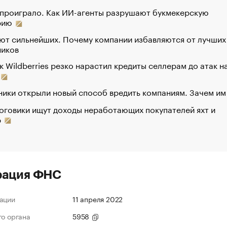
 проиграло. Как ИИ-агенты разрушают букмекерскую
рию
ют сильнейших. Почему компании избавляются от лучших
ников
к Wildberries резко нарастил кредиты селлерам до атак н
ики открыли новый способ вредить компаниям. Зачем им
оговики ищут доходы неработающих покупателей яхт и
р
рация ФНС
ации
11 апреля 2022
го органа
5958