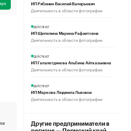
туп
ИП Рябинин Василий Валерьевич
Деятельность в области фотографии
ДЕЙСТВУЕТ
ИП Щепелина Марина Рафаитовна
Деятельность в области фотографии
ДЕЙСТВУЕТ
ИП Галалетдинова Альбина Айтказыевна
Деятельность в области фотографии
ДЕЙСТВУЕТ
ИП Маркова Людмила Львовна
Деятельность в области фотографии
ля
«От спорта тело стареет иначе». Как живет глава ко
Другие предприниматели в
создавшей GTA