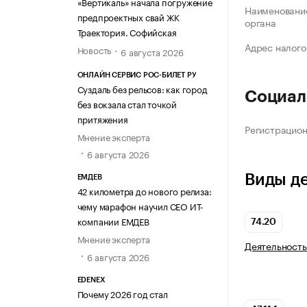
«Вертикаль» начала погружение
Наименование
предпроектных свай ЖК
органа
Траектория. Софийская
Адрес налого
Новость
6 августа 2026
ОНЛАЙН СЕРВИС РОС-БИЛЕТ РУ
Суздаль без рельсов: как город
Социал
без вокзала стал точкой
притяжения
Регистрацио
Мнение эксперта
6 августа 2026
Виды д
ЕМДЕВ
42 километра до нового релиза:
чему марафон научил СЕО ИТ-
компании ЕМДЕВ
74.20
Мнение эксперта
Деятельность
6 августа 2026
EDENEX
Почему 2026 год стал