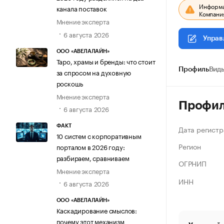
Информац
канала поставок
Компания
Мнение эксперта
6 августа 2026
Управ
ООО «АВЕЛАЛАЙН»
Таро, храмы и бренды: что стоит
Профиль
Виды
за спросом на духовную
роскошь
Мнение эксперта
Профи
6 августа 2026
ФАКТ
Дата регистр
10 систем с корпоративным
Регион
порталом в 2026 году:
разбираем, сравниваем
ОГРНИП
Мнение эксперта
ИНН
6 августа 2026
ООО «АВЕЛАЛАЙН»
Каскадирование смыслов:
почему этот механизм