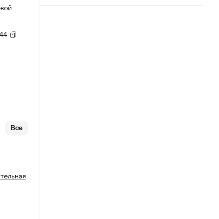
овой
,44
Все
ательная