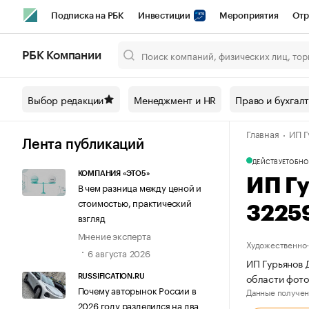
Подписка на РБК
Инвестиции
Мероприятия
Отр
Спорт
Школа управления РБК
РБК Образование
РБ
РБК Компании
Город
Стиль
Крипто
РБК Бизнес-среда
Дискусси
Выбор редакции
Менеджмент и HR
Право и бухгал
Спецпроекты СПб
Конференции СПб
Спецпроекты
Главная
ИП Г
Технологии и медиа
Финансы
Рынок наличной валют
Лента публикаций
ДЕЙСТВУЕТ
ОБНО
КОМПАНИЯ «ЭТО5»
ИП Г
В чем разница между ценой и
стоимостью, практический
3225
взгляд
Мнение эксперта
Художественно-
6 августа 2026
ИП Гурьянов 
области фот
RUSSIFICATION.RU
Почему авторынок России в
Данные получен
2026 году разделился на два