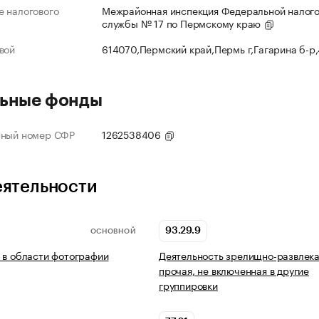
 налогового
Межрайонная инспекция Федеральной налог
службы № 17 по Пермскому краю
вой
614070,Пермский край,Пермь г,Гагарина б-р
ьные фонды
нный номер СФР
1262538406
еятельности
93.29.9
ОСНОВНОЙ
 в области фотографии
Деятельность зрелищно-развлек
прочая, не включенная в другие
группировки