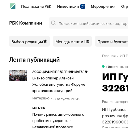
Подписка на РБК
Инвестиции
Мероприятия
Отр
Спорт
Школа управления РБК
РБК Образование
РБ
РБК Компании
Город
Стиль
Крипто
РБК Бизнес-среда
Дискусси
Выбор редакции
Менеджмент и HR
Право и бухгал
Спецпроекты СПб
Конференции СПб
Спецпроекты
Главная
ИП Г
Технологии и медиа
Финансы
Рынок наличной валют
Лента публикаций
ДЕЙСТВУЕТ
ОБНО
АССОЦИАЦИЯ ПРЕДПРИНИМАТЕЛЕЙ
ИП Г
Бизнес-спикер Алексей
Жолобов выступил на Форуме
3226
креативных индустрий
Интервью
8 августа 2026
Розничная торг
ИП Гурбанов 
RULIZOR
Почему рынок автомобилей с
розничная фр
пробегом нуждается в
32261960006
независимой проверке
Данные получен