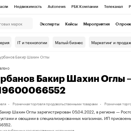
асли
Недвижимость
Autonews
РБК Компании
Телеканал
Р
К Курсы
РБК Life
Тренды
Визионеры
Национальные проекты
Эксперты
Кейсы
Мероприятия
О прое
онный клуб
Исследования
Кредитные рейтинги
Франшизы
Г
терия
IT и технологии
Малый бизнес
Маркетинг и прода
Проверка контрагентов
Политика
Экономика
Бизнес
урбанов Бакир Шахин Оглы
ы
ВЛЕНО
урбанов Бакир Шахин Оглы
19600066552
овля
Розничная торговля продовольственными товарами
Розничная торг
Бакир Шахин Оглы зарегистрирован 05.04.2022, в регионе — Росто
уктами и овощами в специализированных магазинах. ИП присвое
6552.
ы из публичных государственных источников.