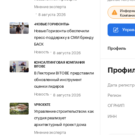
Мнение эксперта
Информац
8 августа 2026
Компания
«НОВЫЕ ГОРИЗОНТЫ»
Новые Горизонты обеспечили
Управ
пресс-поддержку в СМИ бренду
БАСК
Профиль
Новость
8 августа 2026
КОНСАЛТИНГОВАЯ КОМПАНИЯ
BITOBE
Профи
В Лектории BITOBE представили
обновленный инструмент
Дата регистр
оценки лидеров
Новость
Регион
8 августа 2026
ОГРНИП
VPROEKTE
Управление строительством: как
ИНН
студия реализует
архитектурный проект дома
Мнение эксперта