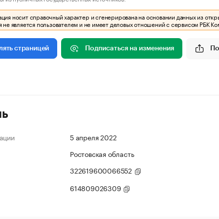
ия носит справочный характер и сгенерирована на основании данных из откр
 не является пользователем и не имеет деловых отношений с сервисом РБК Ко
Подписаться на изменения
По
лять страницей
ль
ации
5 апреля 2022
Ростовская область
322619600066552
614809026309