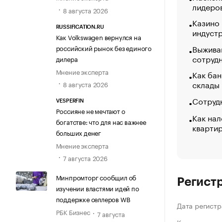
лидеро
8 августа 2026
Казино
RUSSIFICATION.RU
индуст
Как Volkswagen вернулся на
Выжива
российский рынок без единого
сотруд
дилера
Мнение эксперта
Как бан
склады
8 августа 2026
Сотрудн
VESPERFIN
Россияне не мечтают о
Как нал
богатстве: что для нас важнее
кварти
больших денег
Мнение эксперта
7 августа 2026
Минпромторг сообщил об
Регист
изучении властями идей по
поддержке селлеров WB
Дата регистр
РБК Бизнес
7 августа