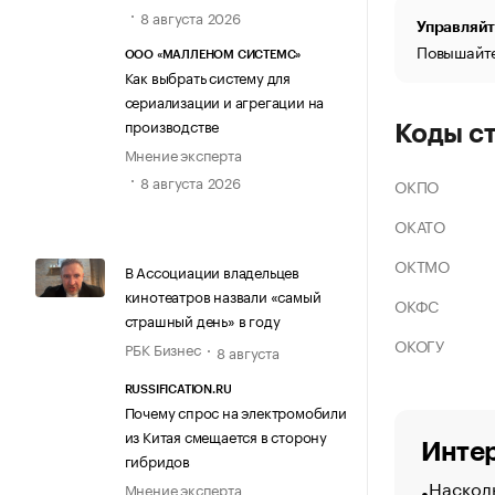
8 августа 2026
Управляйт
Повышайте
ООО «МАЛЛЕНОМ СИСТЕМС»
Как выбрать систему для
сериализации и агрегации на
производстве
Коды с
Мнение эксперта
8 августа 2026
ОКПО
ОКАТО
ОКТМО
В Ассоциации владельцев
кинотеатров назвали «самый
ОКФС
страшный день» в году
ОКОГУ
РБК Бизнес
8 августа
RUSSIFICATION.RU
Почему спрос на электромобили
из Китая смещается в сторону
Интер
гибридов
Насколь
Мнение эксперта