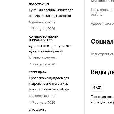
Код налогово
ПОВЕСТОК.НЕТ
Наименование
Нужен ли военный билет для
органа
получения загранпаспорта
Мнение эксперта
Адрес налого
7 августа 2026
АО «ДЕЛОВОЙ ЦЕНТР
Социал
НЕЙРОХИРУРГИИ»
Судорожные приступы: что
нужно знать пациенту
Регистрацио
Мнение эксперта
7 августа 2026
Виды д
СПЕКТРДАТА
Проверка кандидатов для
кадрового агентства: как
47.21
повысить качество отбора
Мнение эксперта
Торговля роз
в специализи
7 августа 2026
АНО «АИПР»