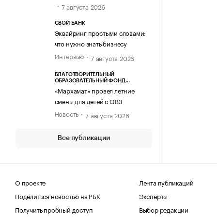
7 августа 2026
СВОЙ БАНК
Эквайринг простыми словами:
что нужно знать бизнесу
Интервью
7 августа 2026
БЛАГОТВОРИТЕЛЬНЫЙ
ОБРАЗОВАТЕЛЬНЫЙ ФОНД
«МАРХАМАТ»
«Мархамат» провел летние
смены для детей с ОВЗ
Новость
7 августа 2026
Все публикации
О проекте
Лента публикаций
Поделиться новостью на РБК
Эксперты
Получить пробный доступ
Выбор редакции