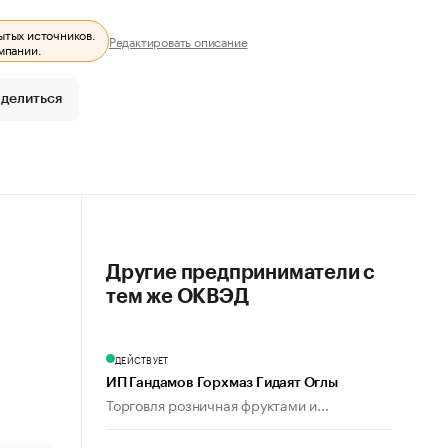
ытых источников.
Редактировать описание
мпании.
делиться
Другие предприниматели с
тем же ОКВЭД
ДЕЙСТВУЕТ
ИП Гандамов Горхмаз Гидаят Оглы
Торговля розничная фруктами и...