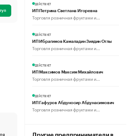
ДЕЙСТВУЕТ
туп
ИП Петрина Светлана Игоревна
Торговля розничная фруктами и...
ДЕЙСТВУЕТ
ИП Ибрагимов Камаладин Зиядин Оглы
Торговля розничная фруктами и...
ДЕЙСТВУЕТ
ИП Максимов Максим Михайлович
Торговля розничная фруктами и...
ДЕЙСТВУЕТ
ИП Гафуров Абдуносир Абдунасимович
Торговля розничная фруктами и...
ля
«От спорта тело стареет иначе». Как живет глава ко
Другие предприниматели в