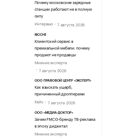
Почему московские зарядные
станции работают не в полную
силу
Интервью
7 августа 2026
RICCHE
Клиентский сервис в
премиальной мебели: почему
продают не продавцы
Мнение эксперта
7 августа 2026
ООО ПРАВОВОЙ ЦЕНТР «ЭКСПЕРТ»
Как взыскать ущерб,
причиненный дропперами
Кейс
7 августа 2026
ООО «МЕДИА-ДОКТОР»
Зачем FMCG-бренду ТВ-реклама
в эпоху диджитал
Мнение эксперта