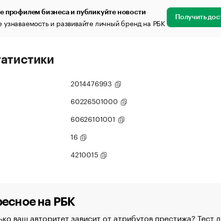
е профилем бизнеса и публикуйте новости
Получить дос
 узнаваемость и развивайте личный бренд на РБК
татистики
2014476993
60226501000
60626101001
16
4210015
есное на РБК
ко ваш авторитет зависит от атрибутов престижа? Тест д