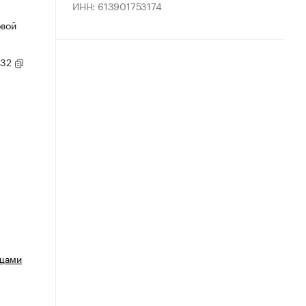
ИНН: 613901753174
овой
/32
ощами