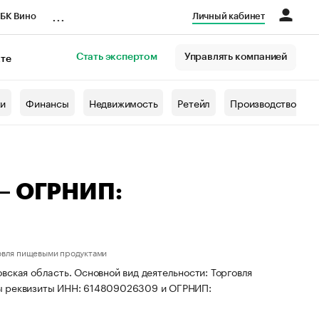
...
БК Вино
Личный кабинет
Стать экспертом
Управлять компанией
кте
азета
жи
Финансы
Недвижимость
Ретейл
Производство
 — ОГРНИП:
овля пищевыми продуктами
вская область. Основной вид деятельности: Торговля
ны реквизиты ИНН: 614809026309 и ОГРНИП: