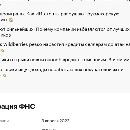
в
 проиграло. Как ИИ-агенты разрушают букмекерскую
рию
ют сильнейших. Почему компании избавляются от лучших
ников
к Wildberries резко нарастил кредиты селлерам до атак н
ики открыли новый способ вредить компаниям. Зачем им
оговики ищут доходы неработающих покупателей яхт и
р
рация ФНС
ации
5 апреля 2022