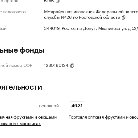
го органа
6196
 налогового
Межрайонная инспекция Федеральной налог
службы № 26 по Ростовской области
вой
344019, Ростов-на-Дону г, Мясникова ул, д 52
ьные фонды
нный номер СФР
1280180124
еятельности
46.31
ОСНОВНОЙ
ничная фруктами и овощами
Торговля оптовая фруктами и ов
рованных магазинах