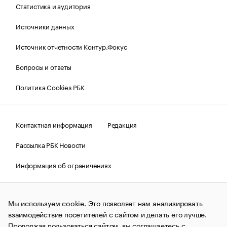
Статистика и аудитория
Источники данных
Источник отчетности Контур.Фокус
Вопросы и ответы
Политика Cookies РБК
Контактная информация
Редакция
Рассылка РБК Новости
Информация об ограничениях
Правовая информация
О соблюдении авторских прав
Мы используем cookie. Это позволяет нам анализировать
© АО «РОСБИЗНЕСКОНСАЛТИНГ»,
1995–2026.
Сообщения
и материалы информационного агентства «РБК»
взаимодействие посетителей с сайтом и делать его лучше.
(зарегистрировано Федеральной службой по надзору в сфере
Продолжая пользоваться сайтом, вы соглашаетесь с