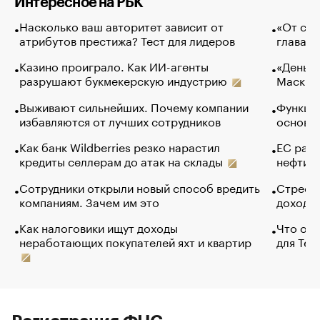
Интересное на РБК
Насколько ваш авторитет зависит от
«От спо
атрибутов престижа? Тест для лидеров
глава к
Казино проиграло. Как ИИ-агенты
«Деньги
разрушают букмекерскую индустрию
Маск в 
Выживают сильнейших. Почему компании
Функции
избавляются от лучших сотрудников
основ э
Как банк Wildberries резко нарастил
ЕС раз
кредиты селлерам до атак на склады
нефти —
Сотрудники открыли новый способ вредить
Стресс 
компаниям. Зачем им это
доходов
Как налоговики ищут доходы
Что обв
неработающих покупателей яхт и квартир
для Tel