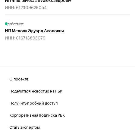
ИП Фиц Вячеслав Александрович
ИНН: 612309626054
ДЕЙСТВУЕТ
ИП Мелоян Эдуард Акопович
ИНН: 616713893079
О проекте
Поделиться новостью на РБК
Получить пробный доступ
Корпоративная подписка РБК
Стать экспертом