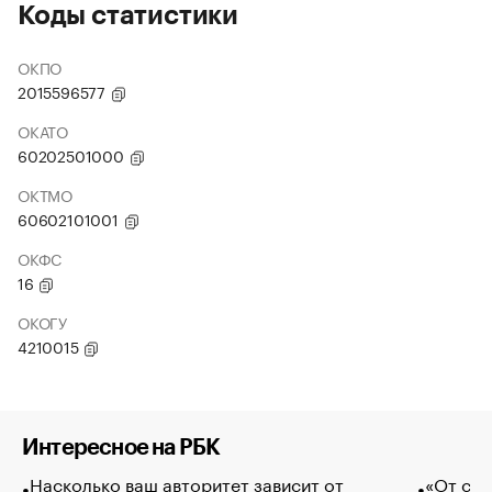
Коды статистики
ОКПО
2015596577
ОКАТО
60202501000
ОКТМО
60602101001
ОКФС
16
ОКОГУ
4210015
Интересное на РБК
Насколько ваш авторитет зависит от
«От спо