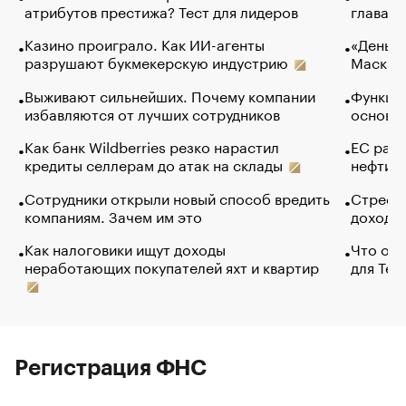
атрибутов престижа? Тест для лидеров
глава к
Казино проиграло. Как ИИ-агенты
«Деньги
разрушают букмекерскую индустрию
Маск в 
Выживают сильнейших. Почему компании
Функции
избавляются от лучших сотрудников
основ э
Как банк Wildberries резко нарастил
ЕС раз
кредиты селлерам до атак на склады
нефти —
Сотрудники открыли новый способ вредить
Стресс 
компаниям. Зачем им это
доходов
Как налоговики ищут доходы
Что обв
неработающих покупателей яхт и квартир
для Tel
Регистрация ФНС