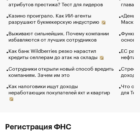
атрибутов престижа? Тест для лидеров
глава к
Казино проиграло. Как ИИ-агенты
«Деньги
разрушают букмекерскую индустрию
Маск в 
Выживают сильнейших. Почему компании
Функции
избавляются от лучших сотрудников
основ э
Как банк Wildberries резко нарастил
ЕС раз
кредиты селлерам до атак на склады
нефти —
Сотрудники открыли новый способ вредить
Стресс 
компаниям. Зачем им это
доходов
Как налоговики ищут доходы
Что обв
неработающих покупателей яхт и квартир
для Tel
Регистрация ФНС