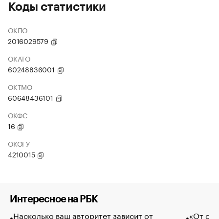
Коды статистики
ОКПО
2016029579
ОКАТО
60248836001
ОКТМО
60648436101
ОКФС
16
ОКОГУ
4210015
Интересное на РБК
Насколько ваш авторитет зависит от
«От спо