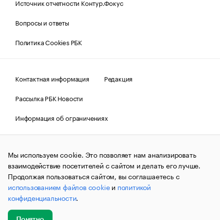
Источник отчетности Контур.Фокус
Вопросы и ответы
Политика Cookies РБК
Контактная информация
Редакция
Рассылка РБК Новости
Информация об ограничениях
Правовая информация
О соблюдении авторских прав
Мы используем cookie. Это позволяет нам анализировать
© АО «РОСБИЗНЕСКОНСАЛТИНГ»,
1995–2026.
Сообщения
и материалы информационного агентства «РБК»
взаимодействие посетителей с сайтом и делать его лучше.
(зарегистрировано Федеральной службой по надзору в сфере
Продолжая пользоваться сайтом, вы соглашаетесь с
связи, информационных технологий и массовых
использованием файлов cookie
и
политикой
коммуникаций (Роскомнадзор) 09.12.2015 за номером ИА
№ФС77-63848) сопровождаются пометкой «РБК». Отдельные
конфиденциальности
.
публикации могут содержать информацию,
не предназначенную для пользователей
до 18 лет.
companycardsfeedback@rbc.ru
Понятно