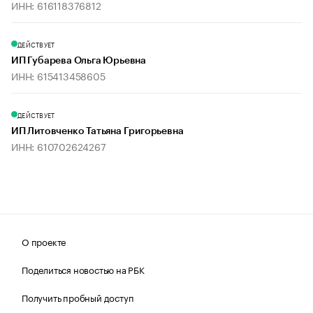
ИНН: 616118376812
ДЕЙСТВУЕТ
ИП Губарева Ольга Юрьевна
ИНН: 615413458605
ДЕЙСТВУЕТ
ИП Литовченко Татьяна Григорьевна
ИНН: 610702624267
О проекте
Поделиться новостью на РБК
Получить пробный доступ