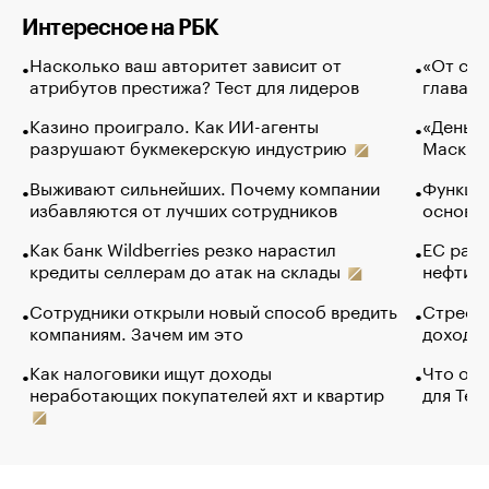
Интересное на РБК
Насколько ваш авторитет зависит от
«От спо
атрибутов престижа? Тест для лидеров
глава к
Казино проиграло. Как ИИ-агенты
«Деньги
разрушают букмекерскую индустрию
Маск в 
Выживают сильнейших. Почему компании
Функции
избавляются от лучших сотрудников
основ э
Как банк Wildberries резко нарастил
ЕС раз
кредиты селлерам до атак на склады
нефти —
Сотрудники открыли новый способ вредить
Стресс 
компаниям. Зачем им это
доходов
Как налоговики ищут доходы
Что обв
неработающих покупателей яхт и квартир
для Tel