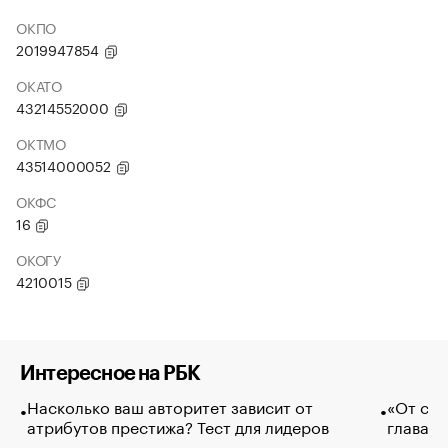
ОКПО
2019947854
ОКАТО
43214552000
ОКТМО
43514000052
ОКФС
16
ОКОГУ
4210015
Интересное на РБК
Насколько ваш авторитет зависит от
«От спо
атрибутов престижа? Тест для лидеров
глава к