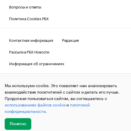
Вопросы и ответы
Политика Cookies РБК
Контактная информация
Редакция
Рассылка РБК Новости
Информация об ограничениях
Правовая информация
О соблюдении авторских прав
Мы используем cookie. Это позволяет нам анализировать
© АО «РОСБИЗНЕСКОНСАЛТИНГ»,
1995–2026.
Сообщения
и материалы информационного агентства «РБК»
взаимодействие посетителей с сайтом и делать его лучше.
(зарегистрировано Федеральной службой по надзору в сфере
Продолжая пользоваться сайтом, вы соглашаетесь с
связи, информационных технологий и массовых
использованием файлов cookie
и
политикой
коммуникаций (Роскомнадзор) 09.12.2015 за номером ИА
№ФС77-63848) сопровождаются пометкой «РБК». Отдельные
конфиденциальности
.
публикации могут содержать информацию,
не предназначенную для пользователей
до 18 лет.
companycardsfeedback@rbc.ru
Понятно