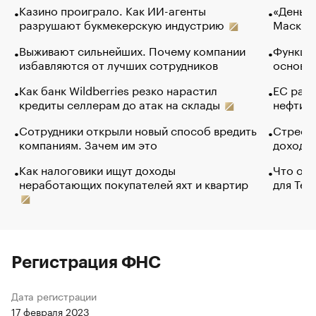
Казино проиграло. Как ИИ-агенты
«Деньги
разрушают букмекерскую индустрию
Маск в 
Выживают сильнейших. Почему компании
Функции
избавляются от лучших сотрудников
основ э
Как банк Wildberries резко нарастил
ЕС раз
кредиты селлерам до атак на склады
нефти —
Сотрудники открыли новый способ вредить
Стресс 
компаниям. Зачем им это
доходов
Как налоговики ищут доходы
Что обв
неработающих покупателей яхт и квартир
для Tel
Регистрация ФНС
Дата регистрации
17 февраля 2023