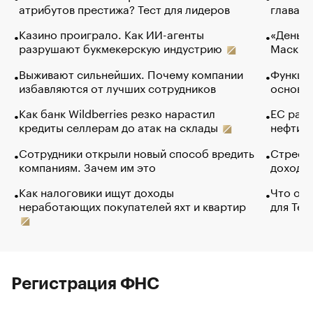
атрибутов престижа? Тест для лидеров
глава к
Казино проиграло. Как ИИ-агенты
«Деньги
разрушают букмекерскую индустрию
Маск в 
Выживают сильнейших. Почему компании
Функции
избавляются от лучших сотрудников
основ э
Как банк Wildberries резко нарастил
ЕС раз
кредиты селлерам до атак на склады
нефти —
Сотрудники открыли новый способ вредить
Стресс 
компаниям. Зачем им это
доходов
Как налоговики ищут доходы
Что обв
неработающих покупателей яхт и квартир
для Tel
Регистрация ФНС