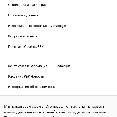
Статистика и аудитория
Источники данных
Источник отчетности Контур.Фокус
Вопросы и ответы
Политика Cookies РБК
Контактная информация
Редакция
Рассылка РБК Новости
Информация об ограничениях
Правовая информация
О соблюдении авторских прав
Мы используем cookie. Это позволяет нам анализировать
© АО «РОСБИЗНЕСКОНСАЛТИНГ»,
1995–2026.
Сообщения
и материалы информационного агентства «РБК»
взаимодействие посетителей с сайтом и делать его лучше.
(зарегистрировано Федеральной службой по надзору в сфере