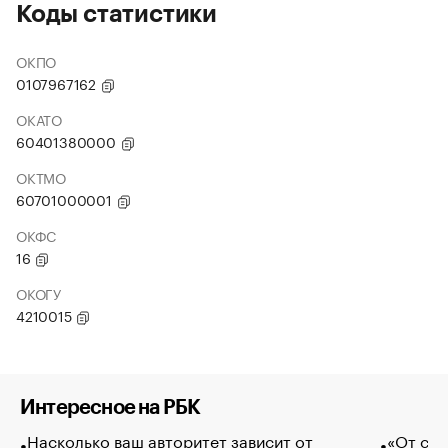
Коды статистики
ОКПО
0107967162
ОКАТО
60401380000
ОКТМО
60701000001
ОКФС
16
ОКОГУ
4210015
Интересное на РБК
Насколько ваш авторитет зависит от
«От спо